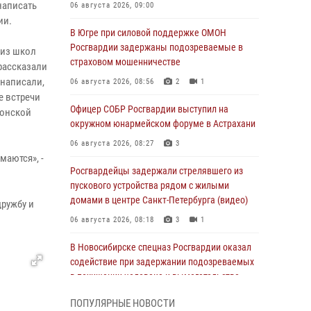
написать
06 августа 2026, 09:00
ии.
В Югре при силовой поддержке ОМОН
Росгвардии задержаны подозреваемые в
 из школ
страховом мошенничестве
рассказали
 написали,
06 августа 2026, 08:56
2
1
е встречи
Офицер СОБР Росгвардии выступил на
сонской
окружном юнармейском форуме в Астрахани
06 августа 2026, 08:27
3
маются», -
Росгвардейцы задержали стрелявшего из
пускового устройства рядом с жилыми
домами в центре Санкт-Петербурга (видео)
дружбу и
06 августа 2026, 08:18
3
1
В Новосибирске спецназ Росгвардии оказал
содействие при задержании подозреваемых
в похищении человека и вымогательстве
(видео)
ПОПУЛЯРНЫЕ НОВОСТИ
06 августа 2026, 07:09
1