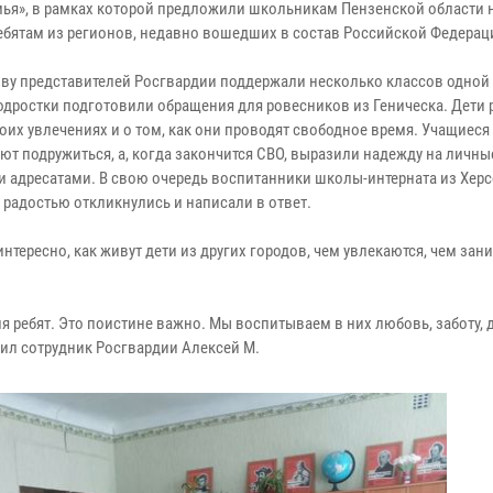
емья», в рамках которой предложили школьникам Пензенской области 
ебятам из регионов, недавно вошедших в состав Российской Федерац
ву представителей Росгвардии поддержали несколько классов одной
одростки подготовили обращения для ровесников из Геническа. Дети 
воих увлечениях и о том, как они проводят свободное время. Учащиеся
ют подружиться, а, когда закончится СВО, выразили надежду на личны
и адресатами. В свою очередь воспитанники школы-интерната из Хер
 радостью откликнулись и написали в ответ.
нтересно, как живут дети из других городов, чем увлекаются, чем зани
я ребят. Это поистине важно. Мы воспитываем в них любовь, заботу, 
тил сотрудник Росгвардии Алексей М.