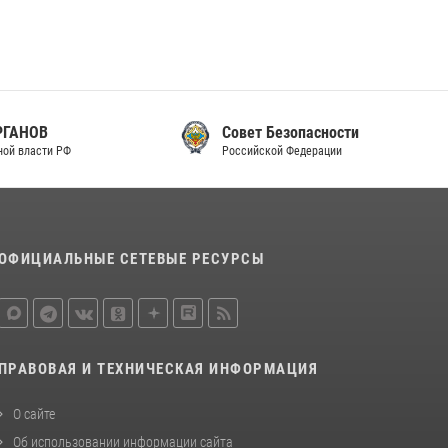
законодательства (видео)
30 июля 2026, 08:00
1
В Челябинске росгвардейцы задержали
злоумышленников, напавших на бригаду
скорой помощи (видео)
Совет Безопасности
Российской Федерации
14 июля 2026, 12:20
1
В Росгвардии прошла военно-научная
конференция по обобщению боевого опыта
08 июля 2026, 07:01
ОФИЦИАЛЬНЫЕ СЕТЕВЫЕ РЕСУРСЫ
ПРАВОВАЯ И ТЕХНИЧЕСКАЯ ИНФОРМАЦИЯ
О сайте
Об использовании информации сайта