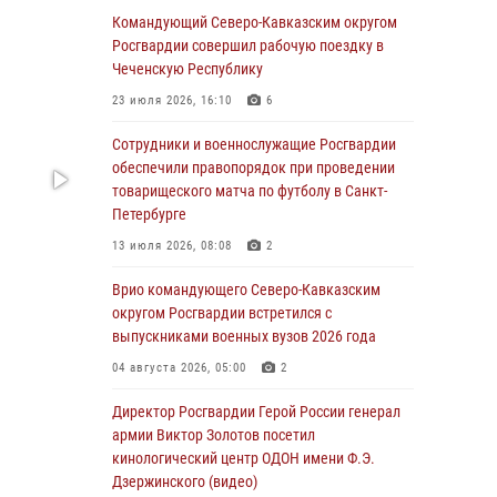
Командующий Северо-Кавказским округом
Сотрудники и военнослужащие Росгвардии
Росгвардии совершил рабочую поездку в
обеспечили правопорядок при проведении
Чеченскую Республику
матча Кубка России по футболу в Санкт-
23 июля 2026, 16:10
6
Петербурге
Сотрудники и военнослужащие Росгвардии
06 августа 2026, 07:03
3
обеспечили правопорядок при проведении
В Грозном военнослужащие Росгвардии
товарищеского матча по футболу в Санкт-
присоединились к всероссийской донорской
Петербурге
акции «От сердца к сердцу»
13 июля 2026, 08:08
2
06 августа 2026, 06:30
Врио командующего Северо-Кавказским
В Бурятии и Приамурье росгвардейцы
округом Росгвардии встретился с
задержали подозреваемых в незаконном
выпускниками военных вузов 2026 года
обороте наркотиков
04 августа 2026, 05:00
2
06 августа 2026, 06:15
Директор Росгвардии Герой России генерал
На Сахалине при участии СОБР Росгвардии
армии Виктор Золотов посетил
пресекли нелегальную добычу биоресурсов
кинологический центр ОДОН имени Ф.Э.
Дзержинского (видео)
06 августа 2026, 05:12