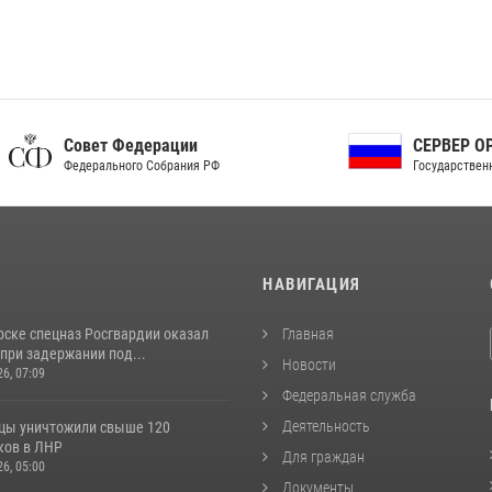
ет Федерации
СЕРВЕР ОРГАНОВ
рального Собрания РФ
Государственной власти РФ
И
НАВИГАЦИЯ
рске спецназ Росгвардии оказал
Главная
при задержании под...
Новости
26, 07:09
Федеральная служба
Деятельность
цы уничтожили свыше 120
ков в ЛНР
Для граждан
26, 05:00
Документы