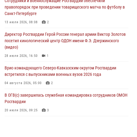
Сотрудники и военнослужащие Росгвардии обеспечили
посетили мастер-класс по художественной гимнастике
правопорядок при проведении товарищеского матча по футболу в
05 августа 2026, 13:00
3
Санкт-Петербурге
Офицеры Росгвардии и ветераны войск правопорядка почтили
13 июля 2026, 08:08
2
память генерала армии Ивана Кирилловича Яковлева
Директор Росгвардии Герой России генерал армии Виктор Золотов
05 августа 2026, 12:40
6
посетил кинологический центр ОДОН имени Ф.Э. Дзержинского
(видео)
Росгвардейцы приняли участие в акции «Волна памяти»,
посвящённой 83‑й годовщине освобождения Белгорода от
28 июля 2026, 16:50
1
немецко‑фашистских захватчиков
Врио командующего Северо-Кавказским округом Росгвардии
05 августа 2026, 12:13
1
встретился с выпускниками военных вузов 2026 года
04 августа 2026, 05:00
2
В ОГВ(с) завершилась служебная командировка сотрудников ОМОН
Росгвардии
20 июля 2026, 09:25
3
Директор Росгвардии Герой России генерал армии Виктор Золотов
поздравил специалистов подразделений тыла с профессиональным
праздником