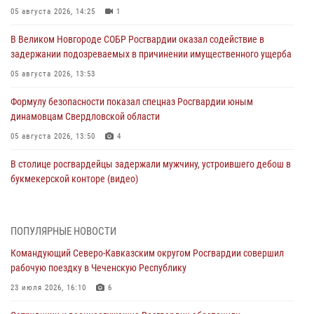
05 августа 2026, 14:25
1
В Великом Новгороде СОБР Росгвардии оказал содействие в
задержании подозреваемых в причинении имущественного ущерба
05 августа 2026, 13:53
Формулу безопасности показал спецназ Росгвардии юным
динамовцам Свердловской области
05 августа 2026, 13:50
4
В столице росгвардейцы задержали мужчину, устроившего дебош в
букмекерской конторе (видео)
05 августа 2026, 13:25
1
В Удмуртии при силовой поддержке спецназа Росгвардии
ПОПУЛЯРНЫЕ НОВОСТИ
задержаны подозреваемые в мошенничестве под видом оказания
Командующий Северо-Кавказским округом Росгвардии совершил
оздоровительных услуг (видео)
рабочую поездку в Чеченскую Республику
05 августа 2026, 13:20
1
1
23 июля 2026, 16:10
6
В Москве дети сотрудников и военнослужащих Росгвардии