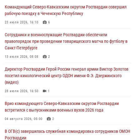
задержаны подозреваемые в мошенничестве под видом оказания
Командующий Северо-Кавказским округом Росгвардии совершил
оздоровительных услуг (видео)
рабочую поездку в Чеченскую Республику
05 августа 2026, 13:20
1
1
23 июля 2026, 16:10
6
В Москве дети сотрудников и военнослужащих Росгвардии
Сотрудники и военнослужащие Росгвардии обеспечили
посетили мастер-класс по художественной гимнастике
правопорядок при проведении товарищеского матча по футболу в
05 августа 2026, 13:00
3
Санкт-Петербурге
Офицеры Росгвардии и ветераны войск правопорядка почтили
13 июля 2026, 08:08
2
память генерала армии Ивана Кирилловича Яковлева
Директор Росгвардии Герой России генерал армии Виктор Золотов
05 августа 2026, 12:40
6
посетил кинологический центр ОДОН имени Ф.Э. Дзержинского
(видео)
Росгвардейцы приняли участие в акции «Волна памяти»,
посвящённой 83‑й годовщине освобождения Белгорода от
28 июля 2026, 16:50
1
немецко‑фашистских захватчиков
Врио командующего Северо-Кавказским округом Росгвардии
05 августа 2026, 12:13
1
встретился с выпускниками военных вузов 2026 года
04 августа 2026, 05:00
2
В ОГВ(с) завершилась служебная командировка сотрудников ОМОН
Росгвардии