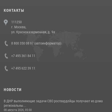
(видео)
30 июля 2026, 08:00
1
КОНТАКТЫ
В Челябинске росгвардейцы задержали злоумышленников,
111250
напавших на бригаду скорой помощи (видео)
г. Москва,
14 июля 2026, 12:20
1
ул. Красноказарменная, д. 9а
В Росгвардии прошла военно-научная конференция по обобщению
8 800 350 08 97 (автоинформатор)
боевого опыта
08 июля 2026, 07:01
+7 495 361 84 11
+7 495 622 39 11
НОВОСТИ
В ДНР выполняющие задачи СВО росгвардейцы получают из дома
региональны...
08 августа 2026, 05:00