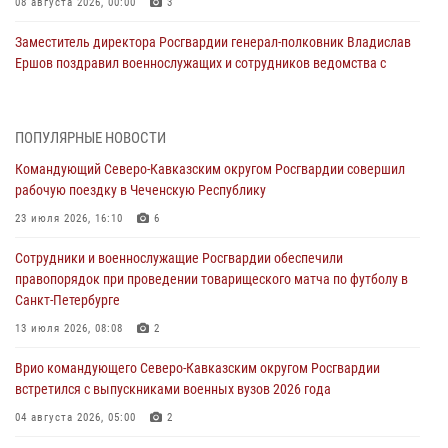
08 августа 2026, 00:00
3
Заместитель директора Росгвардии генерал-полковник Владислав
Ершов поздравил военнослужащих и сотрудников ведомства с
Днем физкультурника
07 августа 2026, 21:01
ПОПУЛЯРНЫЕ НОВОСТИ
«Росгвардия. Вехи истории»: первая антитеррористическая
Командующий Северо-Кавказским округом Росгвардии совершил
операция войск правопорядка
рабочую поездку в Чеченскую Республику
07 августа 2026, 15:28
1
23 июля 2026, 16:10
6
В Башкортостане при силовой поддержке спецназа Росгвардии
Сотрудники и военнослужащие Росгвардии обеспечили
пресечена противоправная деятельность, связанная с пропагандой
правопорядок при проведении товарищеского матча по футболу в
терроризма (видео)
Санкт-Петербурге
07 августа 2026, 13:30
1
13 июля 2026, 08:08
2
В Югре при содействии спецназа Росгвардии пресечено более 180
Врио командующего Северо-Кавказским округом Росгвардии
нарушений миграционного законодательства
встретился с выпускниками военных вузов 2026 года
07 августа 2026, 12:54
04 августа 2026, 05:00
2
Тонувшего ребенка спас росгвардеец в Краснодарском крае