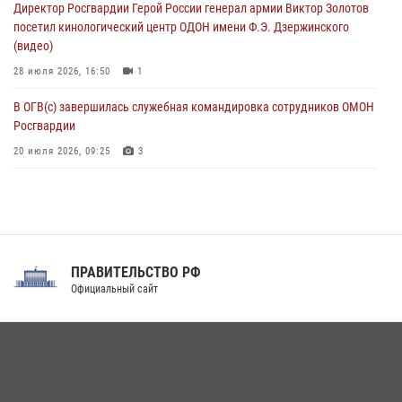
Директор Росгвардии Герой России генерал армии Виктор Золотов
07 августа 2026, 12:37
посетил кинологический центр ОДОН имени Ф.Э. Дзержинского
(видео)
28 июля 2026, 16:50
1
В ОГВ(с) завершилась служебная командировка сотрудников ОМОН
Росгвардии
20 июля 2026, 09:25
3
Директор Росгвардии Герой России генерал армии Виктор Золотов
поздравил специалистов подразделений тыла с профессиональным
праздником
31 июля 2026, 21:01
ПРАВИТЕЛЬСТВО РФ
Праздник «Один день с Росгвардией» к 105-летию Центрального
Официальный сайт
округа прошел на Поклонной горе
18 июля 2026, 13:43
15
1
При силовой поддержке СОБР Росгвардии в Иркутской области
повели рейды по соблюдению миграционного законодательства