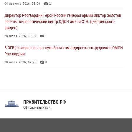
Рэпер ST посетил раненых росгвардейцев в Главном военном
04 августа 2026, 05:00
2
клиническом госпитале ведомства
Директор Росгвардии Герой России генерал армии Виктор Золотов
07 августа 2026, 11:18
2
посетил кинологический центр ОДОН имени Ф.Э. Дзержинского
(видео)
28 июля 2026, 16:50
1
В ОГВ(с) завершилась служебная командировка сотрудников ОМОН
Росгвардии
20 июля 2026, 09:25
3
Директор Росгвардии Герой России генерал армии Виктор Золотов
поздравил специалистов подразделений тыла с профессиональным
праздником
31 июля 2026, 21:01
ПРАВИТЕЛЬСТВО РФ
Праздник «Один день с Росгвардией» к 105-летию Центрального
Официальный сайт
округа прошел на Поклонной горе
18 июля 2026, 13:43
15
1