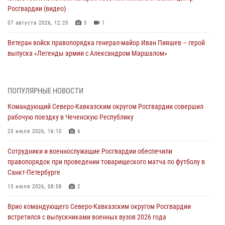
Росгвардии (видео)
07 августа 2026, 12:20
3
1
Ветеран войск правопорядка генерал-майор Иван Пияшев – герой
выпуска «Легенды армии с Александром Маршалом»
07 августа 2026, 12:00
Представители ФСБ России по Уральскому округу Росгвардии и
ПОПУЛЯРНЫЕ НОВОСТИ
ветераны военной контрразведки почтили память Николая
Командующий Северо-Кавказским округом Росгвардии совершил
Кузнецова
рабочую поездку в Чеченскую Республику
07 августа 2026, 12:00
4
23 июля 2026, 16:10
6
Росгвардейцы пресекли попытку руферов подняться на крышу
Сотрудники и военнослужащие Росгвардии обеспечили
Смольного собора в Санкт-Петербурге (видео)
правопорядок при проведении товарищеского матча по футболу в
07 августа 2026, 11:34
3
1
Санкт-Петербурге
В Курске росгвардейцы провели занятие по основам
13 июля 2026, 08:08
2
взрывобезопасности
Врио командующего Северо-Кавказским округом Росгвардии
07 августа 2026, 11:33
встретился с выпускниками военных вузов 2026 года