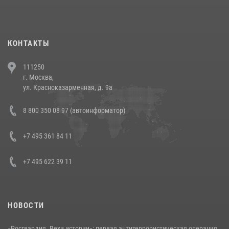
При силовой поддержке СОБР Росгвардии в Иркутской области
повели рейды по соблюдению миграционного законодательства
(видео)
30 июля 2026, 08:00
1
КОНТАКТЫ
В Челябинске росгвардейцы задержали злоумышленников,
111250
напавших на бригаду скорой помощи (видео)
г. Москва,
14 июля 2026, 12:20
1
ул. Красноказарменная, д. 9а
В Росгвардии прошла военно-научная конференция по обобщению
8 800 350 08 97 (автоинформатор)
боевого опыта
08 июля 2026, 07:01
+7 495 361 84 11
+7 495 622 39 11
НОВОСТИ
«Росгвардия. Вехи истории»: первая антитеррористическая операция