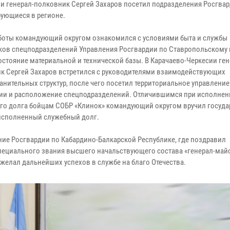
и генерал-полковник Сергей Захаров посетил подразделения Росгвар
ующиеся в регионе.
аботы командующий округом ознакомился с условиями быта и службы
ков спецподразделений Управления Росгвардии по Ставропольскому 
остояние материальной и технической базы. В Карачаево-Черкесии ген
к Сергей Захаров встретился с руководителями взаимодействующих
анительных структур, после чего посетил территориальное управление
ии и расположение спецподразделений. Отличившимся при исполнен
го долга бойцам СОБР «Клинок» командующий округом вручил госуд
 исполненный служебный долг.
ние Росгвардии по Кабардино-Балкарской Республике, где поздравил
специального звания высшего начальствующего состава «генерал-май
желал дальнейших успехов в службе на благо Отечества.