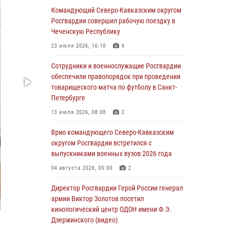
округу Росгвардии и ветераны военной
Командующий Северо-Кавказским округом
контрразведки почтили память Николая
Росгвардии совершил рабочую поездку в
Кузнецова
Чеченскую Республику
07 августа 2026, 12:00
4
23 июля 2026, 16:10
6
Росгвардейцы пресекли попытку руферов
Сотрудники и военнослужащие Росгвардии
подняться на крышу Смольного собора в
обеспечили правопорядок при проведении
Санкт-Петербурге (видео)
товарищеского матча по футболу в Санкт-
Петербурге
07 августа 2026, 11:34
3
1
13 июля 2026, 08:08
2
В Курске росгвардейцы провели занятие по
основам взрывобезопасности
Врио командующего Северо-Кавказским
округом Росгвардии встретился с
07 августа 2026, 11:33
выпускниками военных вузов 2026 года
Рэпер ST посетил раненых росгвардейцев в
04 августа 2026, 05:00
2
Главном военном клиническом госпитале
ведомства
Директор Росгвардии Герой России генерал
армии Виктор Золотов посетил
07 августа 2026, 11:18
2
кинологический центр ОДОН имени Ф.Э.
Дзержинского (видео)
Патриотическая акция «Каникулы с