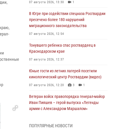
дии,
07 августа 2026, 13:30
1
В Югре при содействии спецназа Росгвардии
пресечено более 180 нарушений
миграционного законодательства
краю,
ерал-
07 августа 2026, 12:54
Тонувшего ребенка спас росгвардеец в
Краснодарском крае
ии
арственные
07 августа 2026, 12:37
Юные гости из летних лагерей посетили
кинологический центр Росгвардии (видео)
ор
07 августа 2026, 12:20
3
1
Ветеран войск правопорядка генерал-майор
Иван Пияшев – герой выпуска «Легенды
армии с Александром Маршалом»
07 августа 2026, 12:00
ПОПУЛЯРНЫЕ НОВОСТИ
Представители ФСБ России по Уральскому