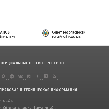
законодательства (видео)
30 июля 2026, 08:00
1
В Челябинске росгвардейцы задержали
злоумышленников, напавших на бригаду
скорой помощи (видео)
Совет Безопасности
Российской Федерации
14 июля 2026, 12:20
1
В Росгвардии прошла военно-научная
конференция по обобщению боевого опыта
08 июля 2026, 07:01
ОФИЦИАЛЬНЫЕ СЕТЕВЫЕ РЕСУРСЫ
ПРАВОВАЯ И ТЕХНИЧЕСКАЯ ИНФОРМАЦИЯ
О сайте
Об использовании информации сайта