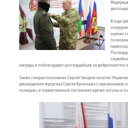
Федераци
дислоцир
В ходе р
сотрудни
оценил с
полковни
правоохр
Росгвард
служебно
награды и поблагодарил росгвардейцев за добросовестно
Также генерал-полковник Сергей Захаров посетил Управле
руководителя тероргана Сергея Васильева с присвоением 
полиции», в торжественной обстановке вручил погоны и по