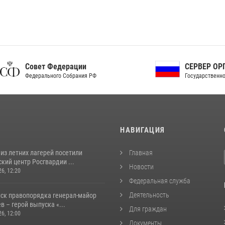
ет Федерации
СЕРВЕР ОРГАНОВ
рального Собрания РФ
Государственной власти РФ
И
НАВИГАЦИЯ
из летних лагерей посетили
Главная
кий центр Росгвардии ...
Новости
26, 12:20
Федеральная служба
Деятельность
йск правопорядка генерал-майор
 – герой выпуска «...
Для граждан
26, 12:00
Документы