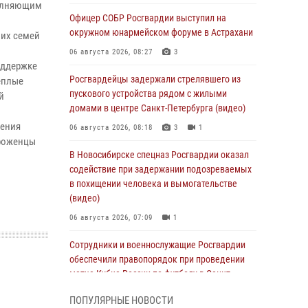
полняющим
Офицер СОБР Росгвардии выступил на
окружном юнармейском форуме в Астрахани
оих семей
06 августа 2026, 08:27
3
оддержке
Росгвардейцы задержали стрелявшего из
еплые
пускового устройства рядом с жилыми
й
домами в центре Санкт-Петербурга (видео)
дения
06 августа 2026, 08:18
3
1
уроженцы
В Новосибирске спецназ Росгвардии оказал
содействие при задержании подозреваемых
в похищении человека и вымогательстве
(видео)
06 августа 2026, 07:09
1
Сотрудники и военнослужащие Росгвардии
обеспечили правопорядок при проведении
матча Кубка России по футболу в Санкт-
Петербурге
ПОПУЛЯРНЫЕ НОВОСТИ
06 августа 2026, 07:03
3