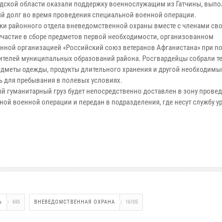
дской области оказали поддержку военнослужащим из Гатчины, вы
й долг во время проведения специальной военной операции.
ки районного отдела вневедомственной охраны вместе с членами св
участие в сборе предметов первой необходимости, организованном
нной организацией «Российский союз ветеранов Афганистана» при п
ителей муниципальных образований района. Росгвардейцы собрали т
едметы одежды, продукты длительного хранения и другой необходимы
ь для пребывания в полевых условиях.
й гуманитарный груз будет непосредственно доставлен в зону прове
ной военной операции и передан в подразделения, где несут службу 
Ь
695
ВНЕВЕДОМСТВЕННАЯ ОХРАНА
16105