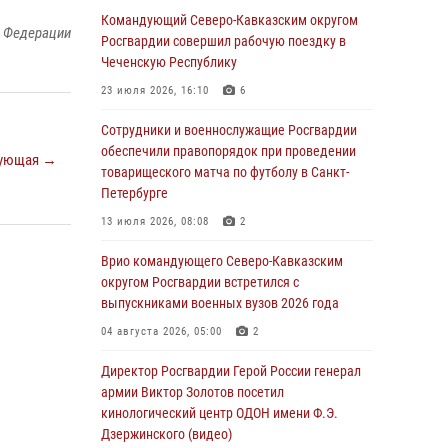
Командующий Северо-Кавказским округом
й Федерации
В Грозном военнослужащие Росгвардии
Росгвардии совершил рабочую поездку в
присоединились к всероссийской донорской
Чеченскую Республику
акции «От сердца к сердцу»
23 июля 2026, 16:10
6
06 августа 2026, 06:30
Сотрудники и военнослужащие Росгвардии
В Бурятии и Приамурье росгвардейцы
обеспечили правопорядок при проведении
ующая →
задержали подозреваемых в незаконном
товарищеского матча по футболу в Санкт-
обороте наркотиков
Петербурге
06 августа 2026, 06:15
13 июля 2026, 08:08
2
На Сахалине при участии СОБР Росгвардии
Врио командующего Северо-Кавказским
пресекли нелегальную добычу биоресурсов
округом Росгвардии встретился с
выпускниками военных вузов 2026 года
06 августа 2026, 05:12
04 августа 2026, 05:00
2
Росгвардейцы уничтожили свыше 120
беспилотников в ЛНР
Директор Росгвардии Герой России генерал
армии Виктор Золотов посетил
06 августа 2026, 05:00
кинологический центр ОДОН имени Ф.Э.
Дзержинского (видео)
Выпускники вузов Росгвардии прибыли для