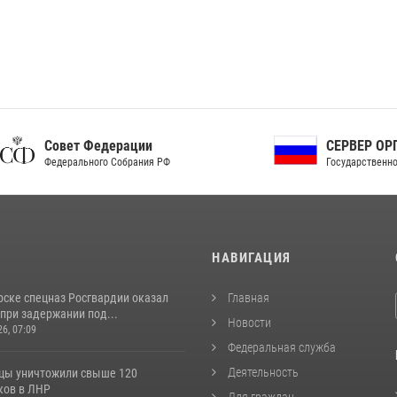
ет Федерации
СЕРВЕР ОРГАНОВ
рального Собрания РФ
Государственной власти РФ
И
НАВИГАЦИЯ
рске спецназ Росгвардии оказал
Главная
при задержании под...
Новости
26, 07:09
Федеральная служба
Деятельность
цы уничтожили свыше 120
ков в ЛНР