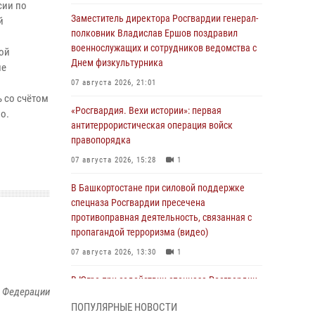
сии по
Заместитель директора Росгвардии генерал-
й
полковник Владислав Ершов поздравил
военнослужащих и сотрудников ведомства с
ой
Днем физкультурника
ие
07 августа 2026, 21:01
 со счётом
«Росгвардия. Вехи истории»: первая
о.
антитеррористическая операция войск
правопорядка
07 августа 2026, 15:28
1
В Башкортостане при силовой поддержке
спецназа Росгвардии пресечена
противоправная деятельность, связанная с
пропагандой терроризма (видео)
07 августа 2026, 13:30
1
В Югре при содействии спецназа Росгвардии
й Федерации
пресечено более 180 нарушений
ПОПУЛЯРНЫЕ НОВОСТИ
миграционного законодательства