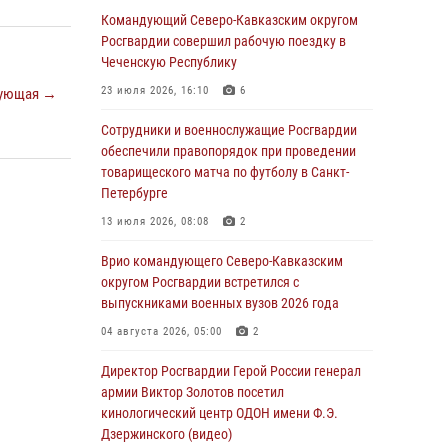
Командующий Северо-Кавказским округом
07 августа 2026, 12:54
Росгвардии совершил рабочую поездку в
Тонувшего ребенка спас росгвардеец в
Чеченскую Республику
Краснодарском крае
23 июля 2026, 16:10
6
ующая →
07 августа 2026, 12:37
Сотрудники и военнослужащие Росгвардии
Юные гости из летних лагерей посетили
обеспечили правопорядок при проведении
кинологический центр Росгвардии (видео)
товарищеского матча по футболу в Санкт-
Петербурге
07 августа 2026, 12:20
3
1
13 июля 2026, 08:08
2
Ветеран войск правопорядка генерал-майор
Иван Пияшев – герой выпуска «Легенды
Врио командующего Северо-Кавказским
армии с Александром Маршалом»
округом Росгвардии встретился с
выпускниками военных вузов 2026 года
07 августа 2026, 12:00
04 августа 2026, 05:00
2
Представители ФСБ России по Уральскому
округу Росгвардии и ветераны военной
Директор Росгвардии Герой России генерал
контрразведки почтили память Николая
армии Виктор Золотов посетил
Кузнецова
кинологический центр ОДОН имени Ф.Э.
Дзержинского (видео)
07 августа 2026, 12:00
4