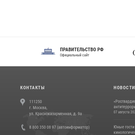
ПРАВИТЕЛЬСТВО РФ
Сов
Официальный сайт
Феде
КОНТАКТЫ
НОВОСТ
«Росгвардия
111250
антитеррори
г. Москва,
07 августа 20
ул. Красноказарменная, д. 9а
Юные гости 
8 800 350 08 97 (автоинформатор)
кинологичес