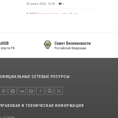
28 июля 2026, 16:50
1
Росгвардейцы пресекли попытку руферов
подняться на крышу Смольного собора в
В ОГВ(с) завершилась служебная
Санкт-Петербурге (видео)
командировка сотрудников ОМОН
Росгвардии
07 августа 2026, 11:34
3
1
20 июля 2026, 09:25
3
Совет Безопасности
Директор Росгвардии Герой России генерал
Российской Федерации
армии Виктор Золотов поздравил
специалистов подразделений тыла с
профессиональным праздником
31 июля 2026, 21:01
ОФИЦИАЛЬНЫЕ СЕТЕВЫЕ РЕСУРСЫ
Праздник «Один день с Росгвардией» к 105-
летию Центрального округа прошел на
Поклонной горе
18 июля 2026, 13:43
15
1
ПРАВОВАЯ И ТЕХНИЧЕСКАЯ ИНФОРМАЦИЯ
При силовой поддержке СОБР Росгвардии в
Иркутской области повели рейды по
О сайте
соблюдению миграционного