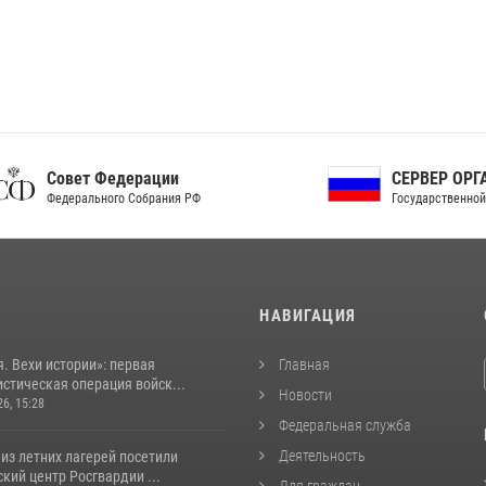
ет Федерации
СЕРВЕР ОРГАНОВ
рального Собрания РФ
Государственной власти РФ
И
НАВИГАЦИЯ
. Вехи истории»: первая
Главная
стическая операция войск...
Новости
26, 15:28
Федеральная служба
Деятельность
из летних лагерей посетили
кий центр Росгвардии ...