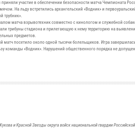
 приняли участие в обеспечении безопасности матча Чемпионата Рос
 мячом. На льду встретились архангельский «Водник» и первоуральски
й трубник».
чалом матча взрывотехник совместно с кинологом и служебной собак
али трибуны стадиона и прилегающую к нему территорию на выявлен
ельных предметов.
й матч посетило около одной тысячи болельщиков. Игра завершилась
льзу команды «Водник». Нарушений общественного порядка не допущен
Жукова и Красной Звезды округа войск национальной гвардии Российско