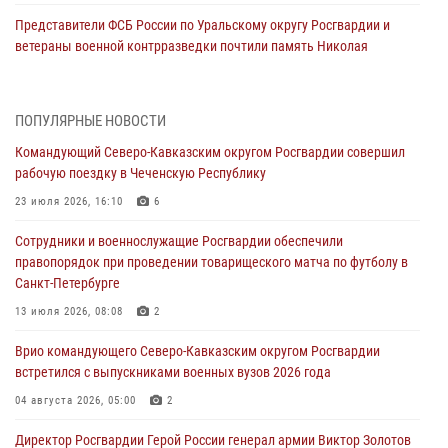
Представители ФСБ России по Уральскому округу Росгвардии и
ветераны военной контрразведки почтили память Николая
Кузнецова
07 августа 2026, 12:00
4
ПОПУЛЯРНЫЕ НОВОСТИ
Ветеран войск правопорядка генерал-майор Иван Пияшев – герой
Командующий Северо-Кавказским округом Росгвардии совершил
выпуска «Легенды армии с Александром Маршалом»
рабочую поездку в Чеченскую Республику
07 августа 2026, 12:00
23 июля 2026, 16:10
6
Росгвардейцы пресекли попытку руферов подняться на крышу
Сотрудники и военнослужащие Росгвардии обеспечили
Смольного собора в Санкт-Петербурге (видео)
правопорядок при проведении товарищеского матча по футболу в
07 августа 2026, 11:34
3
1
Санкт-Петербурге
В Курске росгвардейцы провели занятие по основам
13 июля 2026, 08:08
2
взрывобезопасности
Врио командующего Северо-Кавказским округом Росгвардии
07 августа 2026, 11:33
встретился с выпускниками военных вузов 2026 года
Рэпер ST посетил раненых росгвардейцев в Главном военном
04 августа 2026, 05:00
2
клиническом госпитале ведомства
Директор Росгвардии Герой России генерал армии Виктор Золотов