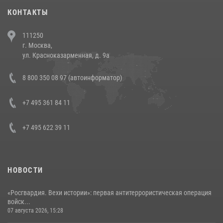
30 июля 2026, 08:00
1
КОНТАКТЫ
В Челябинске росгвардейцы задержали злоумышленников,
111250
напавших на бригаду скорой помощи (видео)
г. Москва,
14 июля 2026, 12:20
1
ул. Красноказарменная, д. 9а
В Росгвардии прошла военно-научная конференция по обобщению
8 800 350 08 97 (автоинформатор)
боевого опыта
08 июля 2026, 07:01
+7 495 361 84 11
+7 495 622 39 11
НОВОСТИ
«Росгвардия. Вехи истории»: первая антитеррористическая операция
войск...
07 августа 2026, 15:28