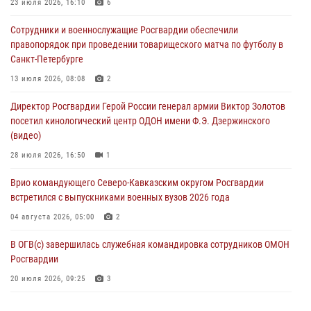
23 июля 2026, 16:10
6
В Москве дети сотрудников и военнослужащих Росгвардии
Сотрудники и военнослужащие Росгвардии обеспечили
посетили мастер-класс по художественной гимнастике
правопорядок при проведении товарищеского матча по футболу в
05 августа 2026, 13:00
3
Санкт-Петербурге
Офицеры Росгвардии и ветераны войск правопорядка почтили
13 июля 2026, 08:08
2
память генерала армии Ивана Кирилловича Яковлева
Директор Росгвардии Герой России генерал армии Виктор Золотов
05 августа 2026, 12:40
6
посетил кинологический центр ОДОН имени Ф.Э. Дзержинского
(видео)
Росгвардейцы приняли участие в акции «Волна памяти»,
посвящённой 83‑й годовщине освобождения Белгорода от
28 июля 2026, 16:50
1
немецко‑фашистских захватчиков
Врио командующего Северо-Кавказским округом Росгвардии
05 августа 2026, 12:13
1
встретился с выпускниками военных вузов 2026 года
04 августа 2026, 05:00
2
В ОГВ(с) завершилась служебная командировка сотрудников ОМОН
Росгвардии
20 июля 2026, 09:25
3
Директор Росгвардии Герой России генерал армии Виктор Золотов