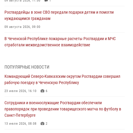
09 августа 2026, 11:00
1
Росгвардейцы в зоне СВО передали подарки детям и помогли
нуждающимся гражданам
09 августа 2026, 09:00
В Чеченской Республике пожарные расчеты Росгвардии и МЧС
отработали межведомственное взаимодействие
09 августа 2026, 08:00
2
В Центральных регионах России продолжается ведомственная
ПОПУЛЯРНЫЕ НОВОСТИ
акция «Каникулы с Росгвардией»
Командующий Северо-Кавказским округом Росгвардии совершил
09 августа 2026, 08:00
8
рабочую поездку в Чеченскую Республику
Лучшие футбольные команды Южного округа Росгвардии
23 июля 2026, 16:10
6
определили на Кубани
Сотрудники и военнослужащие Росгвардии обеспечили
09 августа 2026, 07:00
правопорядок при проведении товарищеского матча по футболу в
Санкт-Петербурге
В Ульяновске росгвардейцы присоединились к донорской акции
(видео)
13 июля 2026, 08:08
2
09 августа 2026, 06:15
2
1