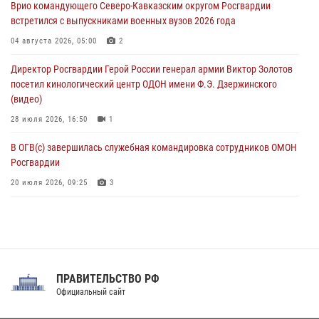
Врио командующего Северо-Кавказским округом Росгвардии
встретился с выпускниками военных вузов 2026 года
В регионах Урала бойцам Росгвардии в зону СВО передали свежие
тиражи газет
04 августа 2026, 05:00
2
09 августа 2026, 05:00
Директор Росгвардии Герой России генерал армии Виктор Золотов
посетил кинологический центр ОДОН имени Ф.Э. Дзержинского
(видео)
28 июля 2026, 16:50
1
В ОГВ(с) завершилась служебная командировка сотрудников ОМОН
Росгвардии
20 июля 2026, 09:25
3
Директор Росгвардии Герой России генерал армии Виктор Золотов
поздравил специалистов подразделений тыла с профессиональным
праздником
31 июля 2026, 21:01
ПРАВИТЕЛЬСТВО РФ
Праздник «Один день с Росгвардией» к 105-летию Центрального
Официальный сайт
округа прошел на Поклонной горе