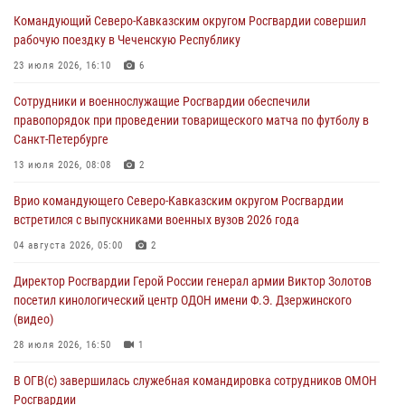
В Кабардино-Балкарии сотрудники Росгвардии провели турнир по
Командующий Северо-Кавказским округом Росгвардии совершил
настольному теннису ко Дню физкультурника
рабочую поездку в Чеченскую Республику
08 августа 2026, 07:00
23 июля 2026, 16:10
6
Росгвардейцы обеспечили безопасность «Поезда Победы» в
Сотрудники и военнослужащие Росгвардии обеспечили
Кузбассе
правопорядок при проведении товарищеского матча по футболу в
08 августа 2026, 07:00
Санкт-Петербурге
ОМОН «Ойрат» Управления Росгвардии по Республике Калмыкия
13 июля 2026, 08:08
2
исполнилось 20 лет
Врио командующего Северо-Кавказским округом Росгвардии
08 августа 2026, 07:00
встретился с выпускниками военных вузов 2026 года
В Москве росгвардейцы оказали помощь медикам и девушке с
04 августа 2026, 05:00
2
ограниченными возможностями здоровья (видео)
Директор Росгвардии Герой России генерал армии Виктор Золотов
08 августа 2026, 06:32
1
посетил кинологический центр ОДОН имени Ф.Э. Дзержинского
(видео)
28 июля 2026, 16:50
1
В ОГВ(с) завершилась служебная командировка сотрудников ОМОН
Росгвардии