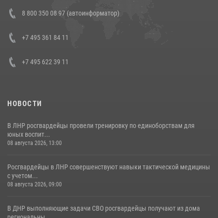
Состоялась рабочая встреча директора Росгвардии Героя России
8 800 350 08 97 (автоинформатор)
генерала армии Виктора Золотова с заместителем полномочного
представителя Президента Российской Федерации в Северо-
Кавказском федеральном округе Виталием Кузнецовым
+7 495 361 84 11
30 июля 2026, 15:35
4
+7 495 622 39 11
НОВОСТИ
В ЛНР росгвардейцы провели тренировку по единоборствам для
юных воспит...
08 августа 2026, 13:00
Росгвардейцы в ЛНР совершенствуют навыки тактической медицины
с учетом...
08 августа 2026, 09:00
В ДНР выполняющие задачи СВО росгвардейцы получают из дома
региональны...