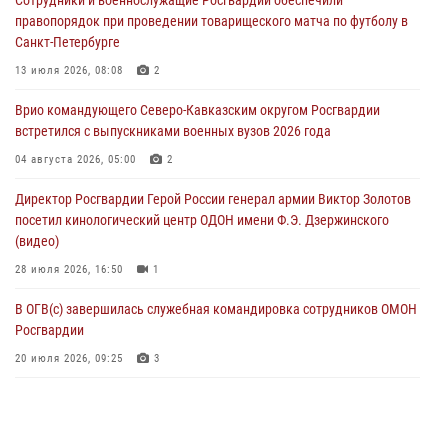
исполнилось 20 лет
правопорядок при проведении товарищеского матча по футболу в
08 августа 2026, 07:00
Санкт-Петербурге
Росгвардейцы обеспечили безопасность «Поезда Победы» в
13 июля 2026, 08:08
2
Кузбассе
Врио командующего Северо-Кавказским округом Росгвардии
08 августа 2026, 07:00
встретился с выпускниками военных вузов 2026 года
В Москве росгвардейцы оказали помощь медикам и девушке с
04 августа 2026, 05:00
2
ограниченными возможностями здоровья (видео)
Директор Росгвардии Герой России генерал армии Виктор Золотов
08 августа 2026, 06:32
1
посетил кинологический центр ОДОН имени Ф.Э. Дзержинского
(видео)
28 июля 2026, 16:50
1
В ОГВ(с) завершилась служебная командировка сотрудников ОМОН
Росгвардии
20 июля 2026, 09:25
3
Директор Росгвардии Герой России генерал армии Виктор Золотов
поздравил специалистов подразделений тыла с профессиональным
праздником