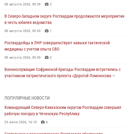
08 августа 2026, 09:29
2
В Северо-Западном округе Росгвардии продолжаются мероприятия
в честь юбилея ведомства
08 августа 2026, 09:03
1
Росгвардейцы в ЛНР совершенствуют навыки тактической
медицины с учетом опыта СВО
08 августа 2026, 09:00
2
Военнослужащие Софринской бригады Росгвардии встретились с
участником патриотического проекта «Дорогой Ломоносова —
дорогой к Победе в СВО» (видео)
08 августа 2026, 07:00
2
1
ПОПУЛЯРНЫЕ НОВОСТИ
В Кабардино-Балкарии сотрудники Росгвардии провели турнир по
Командующий Северо-Кавказским округом Росгвардии совершил
настольному теннису ко Дню физкультурника
рабочую поездку в Чеченскую Республику
08 августа 2026, 07:00
23 июля 2026, 16:10
6
ОМОН «Ойрат» Управления Росгвардии по Республике Калмыкия
Сотрудники и военнослужащие Росгвардии обеспечили