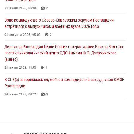
06 августа 2026, 11:56
4
13 июля 2026, 08:08
2
В Санкт-Петербурге наряд Росгвардии задержал правонарушителя,
Врио командующего Северо-Кавказским округом Росгвардии
угрожавшего подростку травматическим пистолетом
встретился с выпускниками военных вузов 2026 года
06 августа 2026, 11:33
1
04 августа 2026, 05:00
2
В Зауралье при содействии СОБР Росгвардии ликвидирована
Директор Росгвардии Герой России генерал армии Виктор Золотов
крупная нарколаборатория
посетил кинологический центр ОДОН имени Ф.Э. Дзержинского
06 августа 2026, 11:27
(видео)
28 июля 2026, 16:50
1
В ОГВ(с) завершилась служебная командировка сотрудников ОМОН
Росгвардии
20 июля 2026, 09:25
3
Директор Росгвардии Герой России генерал армии Виктор Золотов
поздравил специалистов подразделений тыла с профессиональным
праздником
31 июля 2026, 21:01