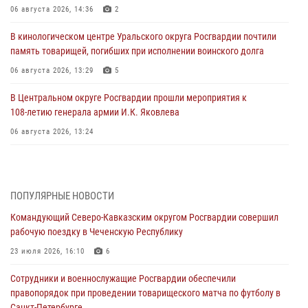
06 августа 2026, 14:36
2
В кинологическом центре Уральского округа Росгвардии почтили
память товарищей, погибших при исполнении воинского долга
06 августа 2026, 13:29
5
В Центральном округе Росгвардии прошли мероприятия к
108‑летию генерала армии И.К. Яковлева
06 августа 2026, 13:24
Росгвардейцы задержали мужчину, открывшего стрельбу в
Подмосковье (видео)
06 августа 2026, 12:35
1
ПОПУЛЯРНЫЕ НОВОСТИ
Командующий Северо-Кавказским округом Росгвардии совершил
Росгвардейцы провели выставку вооружения для участников сбора
рабочую поездку в Чеченскую Республику
«Гвардеец» в Пензе (видео)
23 июля 2026, 16:10
6
06 августа 2026, 12:00
2
1
Сотрудники и военнослужащие Росгвардии обеспечили
В Курске росгвардейцы приняли участие в митинге, посвященном
правопорядок при проведении товарищеского матча по футболу в
второй годовщине вторжения ВСУ на территорию области
Санкт-Петербурге