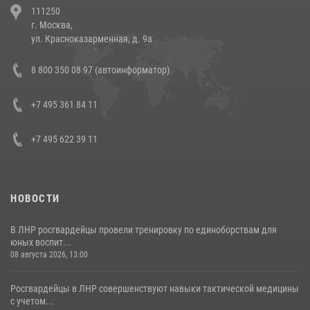
111250
напавших на бригаду скорой помощи (видео)
г. Москва,
14 июля 2026, 12:20
1
ул. Красноказарменная, д. 9а
Состоялась рабочая встреча директора Росгвардии Героя России
8 800 350 08 97 (автоинформатор)
генерала армии Виктора Золотова с заместителем полномочного
представителя Президента Российской Федерации в Северо-
Кавказском федеральном округе Виталием Кузнецовым
+7 495 361 84 11
30 июля 2026, 15:35
4
+7 495 622 39 11
НОВОСТИ
В ЛНР росгвардейцы провели тренировку по единоборствам для
юных воспит...
08 августа 2026, 13:00
Росгвардейцы в ЛНР совершенствуют навыки тактической медицины
с учетом...