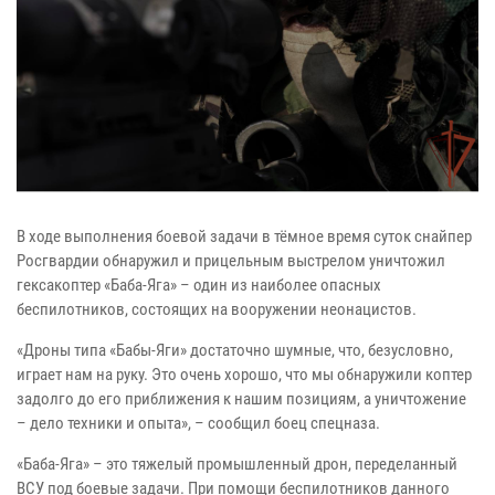
В ходе выполнения боевой задачи в тёмное время суток снайпер
Росгвардии обнаружил и прицельным выстрелом уничтожил
гексакоптер «Баба-Яга» – один из наиболее опасных
беспилотников, состоящих на вооружении неонацистов.
«Дроны типа «Бабы-Яги» достаточно шумные, что, безусловно,
играет нам на руку. Это очень хорошо, что мы обнаружили коптер
задолго до его приближения к нашим позициям, а уничтожение
– дело техники и опыта», – сообщил боец спецназа.
«Баба-Яга» – это тяжелый промышленный дрон, переделанный
ВСУ под боевые задачи. При помощи беспилотников данного