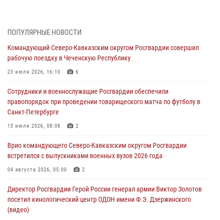
дорогой к Победе в СВО» (видео)
08 августа 2026, 07:00
2
1
ПОПУЛЯРНЫЕ НОВОСТИ
В Кабардино-Балкарии сотрудники Росгвардии провели турнир по
Командующий Северо-Кавказским округом Росгвардии совершил
настольному теннису ко Дню физкультурника
рабочую поездку в Чеченскую Республику
08 августа 2026, 07:00
23 июля 2026, 16:10
6
Росгвардейцы обеспечили безопасность «Поезда Победы» в
Сотрудники и военнослужащие Росгвардии обеспечили
Кузбассе
правопорядок при проведении товарищеского матча по футболу в
08 августа 2026, 07:00
Санкт-Петербурге
ОМОН «Ойрат» Управления Росгвардии по Республике Калмыкия
13 июля 2026, 08:08
2
исполнилось 20 лет
Врио командующего Северо-Кавказским округом Росгвардии
08 августа 2026, 07:00
встретился с выпускниками военных вузов 2026 года
В Москве росгвардейцы оказали помощь медикам и девушке с
04 августа 2026, 05:00
2
ограниченными возможностями здоровья (видео)
Директор Росгвардии Герой России генерал армии Виктор Золотов
08 августа 2026, 06:32
1
посетил кинологический центр ОДОН имени Ф.Э. Дзержинского
(видео)