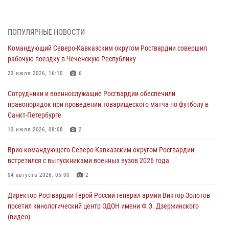
выпуска «Легенды армии с Александром Маршалом»
07 августа 2026, 12:00
ПОПУЛЯРНЫЕ НОВОСТИ
Росгвардейцы пресекли попытку руферов подняться на крышу
Командующий Северо-Кавказским округом Росгвардии совершил
Смольного собора в Санкт-Петербурге (видео)
рабочую поездку в Чеченскую Республику
07 августа 2026, 11:34
3
1
23 июля 2026, 16:10
6
В Курске росгвардейцы провели занятие по основам
Сотрудники и военнослужащие Росгвардии обеспечили
взрывобезопасности
правопорядок при проведении товарищеского матча по футболу в
07 августа 2026, 11:33
Санкт-Петербурге
Рэпер ST посетил раненых росгвардейцев в Главном военном
13 июля 2026, 08:08
2
клиническом госпитале ведомства
Врио командующего Северо-Кавказским округом Росгвардии
07 августа 2026, 11:18
2
встретился с выпускниками военных вузов 2026 года
В Ставрополе офицеры Росгвардии стали участниками пресс-
04 августа 2026, 05:00
2
конференции по вопросам в сфере оборота оружия
Директор Росгвардии Герой России генерал армии Виктор Золотов
07 августа 2026, 11:00
посетил кинологический центр ОДОН имени Ф.Э. Дзержинского
(видео)