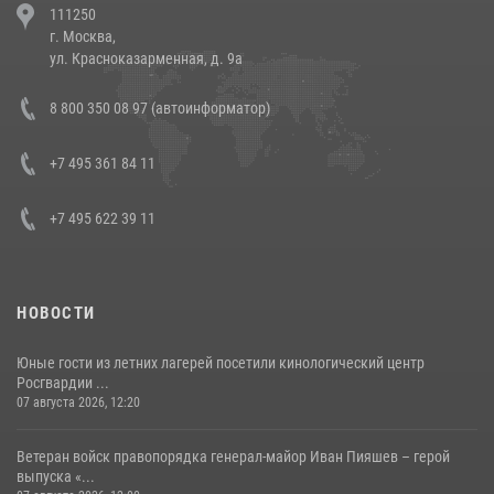
111250
напавших на бригаду скорой помощи (видео)
г. Москва,
14 июля 2026, 12:20
1
ул. Красноказарменная, д. 9а
В Росгвардии прошла военно-научная конференция по обобщению
8 800 350 08 97 (автоинформатор)
боевого опыта
08 июля 2026, 07:01
+7 495 361 84 11
+7 495 622 39 11
НОВОСТИ
Юные гости из летних лагерей посетили кинологический центр
Росгвардии ...
07 августа 2026, 12:20
Ветеран войск правопорядка генерал-майор Иван Пияшев – герой
выпуска «...