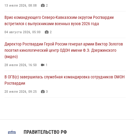
Юные гости из летних лагерей посетили кинологический центр
13 июля 2026, 08:08
2
Росгвардии (видео)
Врио командующего Северо-Кавказским округом Росгвардии
07 августа 2026, 12:20
3
1
встретился с выпускниками военных вузов 2026 года
Представители ФСБ России по Уральскому округу Росгвардии и
04 августа 2026, 05:00
2
ветераны военной контрразведки почтили память Николая
Директор Росгвардии Герой России генерал армии Виктор Золотов
Кузнецова
посетил кинологический центр ОДОН имени Ф.Э. Дзержинского
07 августа 2026, 12:00
4
(видео)
28 июля 2026, 16:50
1
В ОГВ(с) завершилась служебная командировка сотрудников ОМОН
Росгвардии
20 июля 2026, 09:25
3
Директор Росгвардии Герой России генерал армии Виктор Золотов
поздравил специалистов подразделений тыла с профессиональным
праздником
31 июля 2026, 21:01
ПРАВИТЕЛЬСТВО РФ