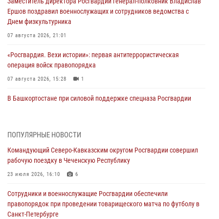
Заместитель директора Росгвардии генерал-полковник Владислав
Ершов поздравил военнослужащих и сотрудников ведомства с
Днем физкультурника
07 августа 2026, 21:01
«Росгвардия. Вехи истории»: первая антитеррористическая
операция войск правопорядка
07 августа 2026, 15:28
1
В Башкортостане при силовой поддержке спецназа Росгвардии
пресечена противоправная деятельность, связанная с пропагандой
терроризма (видео)
07 августа 2026, 13:30
1
ПОПУЛЯРНЫЕ НОВОСТИ
Командующий Северо-Кавказским округом Росгвардии совершил
В Югре при содействии спецназа Росгвардии пресечено более 180
рабочую поездку в Чеченскую Республику
нарушений миграционного законодательства
23 июля 2026, 16:10
6
07 августа 2026, 12:54
Сотрудники и военнослужащие Росгвардии обеспечили
Тонувшего ребенка спас росгвардеец в Краснодарском крае
правопорядок при проведении товарищеского матча по футболу в
07 августа 2026, 12:37
Санкт-Петербурге