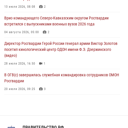
07 августа 2026, 12:00
13 июля 2026, 08:08
2
Росгвардейцы пресекли попытку руферов подняться на крышу
Врио командующего Северо-Кавказским округом Росгвардии
Смольного собора в Санкт-Петербурге (видео)
встретился с выпускниками военных вузов 2026 года
07 августа 2026, 11:34
3
1
04 августа 2026, 05:00
2
В Курске росгвардейцы провели занятие по основам
Директор Росгвардии Герой России генерал армии Виктор Золотов
взрывобезопасности
посетил кинологический центр ОДОН имени Ф.Э. Дзержинского
07 августа 2026, 11:33
(видео)
28 июля 2026, 16:50
1
В ОГВ(с) завершилась служебная командировка сотрудников ОМОН
Росгвардии
20 июля 2026, 09:25
3
Директор Росгвардии Герой России генерал армии Виктор Золотов
поздравил специалистов подразделений тыла с профессиональным
праздником
31 июля 2026, 21:01
ПРАВИТЕЛЬСТВО РФ