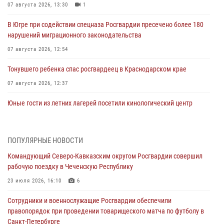
07 августа 2026, 13:30
1
В Югре при содействии спецназа Росгвардии пресечено более 180
нарушений миграционного законодательства
07 августа 2026, 12:54
Тонувшего ребенка спас росгвардеец в Краснодарском крае
07 августа 2026, 12:37
Юные гости из летних лагерей посетили кинологический центр
Росгвардии (видео)
07 августа 2026, 12:20
3
1
ПОПУЛЯРНЫЕ НОВОСТИ
Представители ФСБ России по Уральскому округу Росгвардии и
Командующий Северо-Кавказским округом Росгвардии совершил
ветераны военной контрразведки почтили память Николая
рабочую поездку в Чеченскую Республику
Кузнецова
23 июля 2026, 16:10
6
07 августа 2026, 12:00
4
Сотрудники и военнослужащие Росгвардии обеспечили
Ветеран войск правопорядка генерал-майор Иван Пияшев – герой
правопорядок при проведении товарищеского матча по футболу в
выпуска «Легенды армии с Александром Маршалом»
Санкт-Петербурге