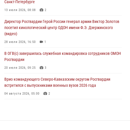
Санкт-Петербурге
Офицеры Росгвардии и ветераны войск правопорядка почтили
13 июля 2026, 08:08
2
память генерала армии Ивана Кирилловича Яковлева
Директор Росгвардии Герой России генерал армии Виктор Золотов
05 августа 2026, 12:40
6
посетил кинологический центр ОДОН имени Ф.Э. Дзержинского
(видео)
Росгвардейцы приняли участие в акции «Волна памяти»,
посвящённой 83‑й годовщине освобождения Белгорода от
28 июля 2026, 16:50
1
немецко‑фашистских захватчиков
В ОГВ(с) завершилась служебная командировка сотрудников ОМОН
05 августа 2026, 12:13
1
Росгвардии
20 июля 2026, 09:25
3
Врио командующего Северо-Кавказским округом Росгвардии
встретился с выпускниками военных вузов 2026 года
04 августа 2026, 05:00
2
Директор Росгвардии Герой России генерал армии Виктор Золотов
поздравил специалистов подразделений тыла с профессиональным
праздником
31 июля 2026, 21:01