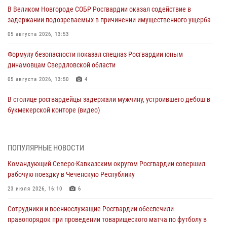
В Великом Новгороде СОБР Росгвардии оказал содействие в
задержании подозреваемых в причинении имущественного ущерба
05 августа 2026, 13:53
Формулу безопасности показал спецназ Росгвардии юным
динамовцам Свердловской области
05 августа 2026, 13:50
4
В столице росгвардейцы задержали мужчину, устроившего дебош в
букмекерской конторе (видео)
05 августа 2026, 13:25
1
В Удмуртии при силовой поддержке спецназа Росгвардии
ПОПУЛЯРНЫЕ НОВОСТИ
задержаны подозреваемые в мошенничестве под видом оказания
Командующий Северо-Кавказским округом Росгвардии совершил
оздоровительных услуг (видео)
рабочую поездку в Чеченскую Республику
05 августа 2026, 13:20
1
1
23 июля 2026, 16:10
6
В Москве дети сотрудников и военнослужащих Росгвардии
Сотрудники и военнослужащие Росгвардии обеспечили
посетили мастер-класс по художественной гимнастике
правопорядок при проведении товарищеского матча по футболу в
05 августа 2026, 13:00
3