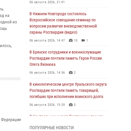
06 августа 2026, 21:01
ль
В Нижнем Новгороде состоялось
зд на
Всероссийское совещание-семинар по
 одной из
вопросам развития вневедомственной
мощь
охраны Росгвардии (видео)
06 августа 2026, 14:47
10
1
илось,
В Брянске сотрудники и военнослужащие
Росгвардии почтили память Героя России
Олега Визнюка
06 августа 2026, 14:36
2
В кинологическом центре Уральского округа
Росгвардии почтили память товарищей,
погибших при исполнении воинского долга
06 августа 2026, 13:29
5
В Центральном округе Росгвардии прошли
й Федерации
мероприятия к 108‑летию генерала армии
ПОПУЛЯРНЫЕ НОВОСТИ
И.К. Яковлева