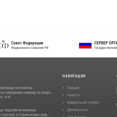
ет Федерации
СЕРВЕР ОРГАНОВ
рального Собрания РФ
Государственной власти РФ
И
НАВИГАЦИЯ
овгороде состоялось
Главная
ое совещание-семинар по вопро...
Новости
26, 14:47
Федеральная служба
Деятельность
цы задержали мужчину,
стрельбу в Подмосковье (вид...