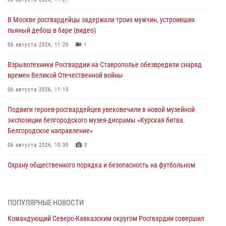
В Москве росгвардейцы задержали троих мужчин, устроивших
пьяный дебош в баре (видео)
06 августа 2026, 11:20
1
Взрывотехники Росгвардии на Ставрополье обезвредили снаряд
времен Великой Отечественной войны
06 августа 2026, 11:15
Подвиги героев‑росгвардейцев увековечили в новой музейной
экспозиции белгородского музея‑диорамы «Курская битва.
Белгородское направление»
06 августа 2026, 10:30
3
Охрану общественного порядка и безопасность на футбольном
матче в Москве обеспечила Росгвардия (видео)
06 августа 2026, 10:13
1
ПОПУЛЯРНЫЕ НОВОСТИ
Подозреваемые в незаконном обороте запрещенных веществ
Командующий Северо-Кавказским округом Росгвардии совершил
задержаны в Дагестане при силовой поддержке Росгвардии