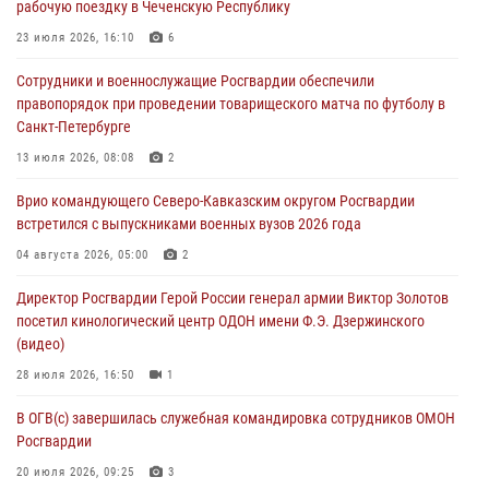
рабочую поездку в Чеченскую Республику
06 августа 2026, 09:00
23 июля 2026, 16:10
6
В Югре при силовой поддержке ОМОН Росгвардии задержаны
Сотрудники и военнослужащие Росгвардии обеспечили
подозреваемые в страховом мошенничестве
правопорядок при проведении товарищеского матча по футболу в
06 августа 2026, 08:56
2
1
Санкт-Петербурге
Офицер СОБР Росгвардии выступил на окружном юнармейском
13 июля 2026, 08:08
2
форуме в Астрахани
Врио командующего Северо-Кавказским округом Росгвардии
06 августа 2026, 08:27
3
встретился с выпускниками военных вузов 2026 года
Росгвардейцы задержали стрелявшего из пускового устройства
04 августа 2026, 05:00
2
рядом с жилыми домами в центре Санкт-Петербурга (видео)
Директор Росгвардии Герой России генерал армии Виктор Золотов
06 августа 2026, 08:18
3
1
посетил кинологический центр ОДОН имени Ф.Э. Дзержинского
(видео)
28 июля 2026, 16:50
1
В ОГВ(с) завершилась служебная командировка сотрудников ОМОН
Росгвардии
20 июля 2026, 09:25
3