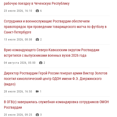
рабочую поездку в Чеченскую Республику
07 августа 2026, 05:00
23 июля 2026, 16:10
6
Сотрудники Росгвардии в Забайкалье потушили загоревшийся дом
Сотрудники и военнослужащие Росгвардии обеспечили
с детьми внутри
правопорядок при проведении товарищеского матча по футболу в
07 августа 2026, 04:10
1
Санкт-Петербурге
Оказавшего сопротивление злоумышленника задержали при
13 июля 2026, 08:08
2
участии Росгвардии в Донецке (видео)
Врио командующего Северо-Кавказским округом Росгвардии
07 августа 2026, 04:00
1
встретился с выпускниками военных вузов 2026 года
При силовой поддержке спецназа Росгвардии в Красноярском крае
04 августа 2026, 05:00
2
задержаны подозреваемые в мошенничестве в сфере страхования
Директор Росгвардии Герой России генерал армии Виктор Золотов
(видео)
посетил кинологический центр ОДОН имени Ф.Э. Дзержинского
07 августа 2026, 03:34
1
(видео)
28 июля 2026, 16:50
1
В ОГВ(с) завершилась служебная командировка сотрудников ОМОН
Росгвардии
20 июля 2026, 09:25
3