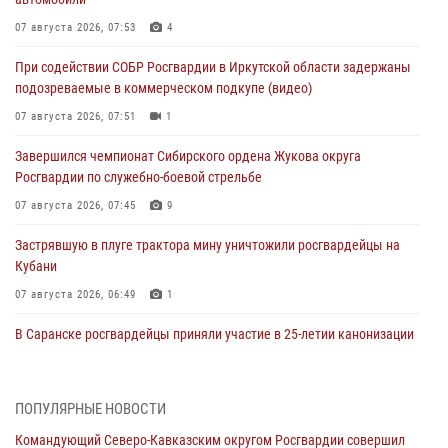
07 августа 2026, 07:53
4
При содействии СОБР Росгвардии в Иркутской области задержаны
подозреваемые в коммерческом подкупе (видео)
07 августа 2026, 07:51
1
Завершился чемпионат Сибирского ордена Жукова округа
Росгвардии по служебно-боевой стрельбе
07 августа 2026, 07:45
9
Застрявшую в плуге трактора мину уничтожили росгвардейцы на
Кубани
07 августа 2026, 06:49
1
В Саранске росгвардейцы приняли участие в 25‑летии канонизации
святого праведного воина Федора Ушакова (видео)
07 августа 2026, 06:15
7
1
ПОПУЛЯРНЫЕ НОВОСТИ
Росгвардейцы оказали адресную помощь жителям Луганской
Командующий Северо-Кавказским округом Росгвардии совершил
Народной Республики