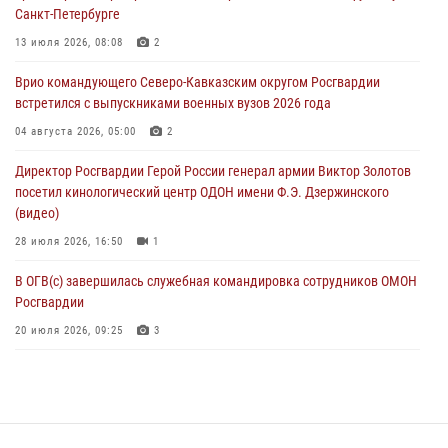
Санкт-Петербурге
06 августа 2026, 11:56
4
13 июля 2026, 08:08
2
В Санкт-Петербурге наряд Росгвардии задержал правонарушителя,
Врио командующего Северо-Кавказским округом Росгвардии
угрожавшего подростку травматическим пистолетом
встретился с выпускниками военных вузов 2026 года
06 августа 2026, 11:33
1
04 августа 2026, 05:00
2
В Зауралье при содействии СОБР Росгвардии ликвидирована
Директор Росгвардии Герой России генерал армии Виктор Золотов
крупная нарколаборатория
посетил кинологический центр ОДОН имени Ф.Э. Дзержинского
06 августа 2026, 11:27
(видео)
28 июля 2026, 16:50
1
В ОГВ(с) завершилась служебная командировка сотрудников ОМОН
Росгвардии
20 июля 2026, 09:25
3
Директор Росгвардии Герой России генерал армии Виктор Золотов
поздравил специалистов подразделений тыла с профессиональным
праздником
31 июля 2026, 21:01