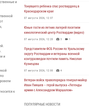
ественные и
Тонувшего ребенка спас росгвардеец в
Краснодарском крае
ственной
07 августа 2026, 12:37
от
ы,
Юные гости из летних лагерей посетили
кинологический центр Росгвардии (видео)
07 августа 2026, 12:20
3
1
ей.
Представители ФСБ России по Уральскому
.
округу Росгвардии и ветераны военной
ли и
контрразведки почтили память Николая
Кузнецова
икой
07 августа 2026, 12:00
4
 по
Ветеран войск правопорядка генерал-майор
провели
Иван Пияшев – герой выпуска «Легенды
армии с Александром Маршалом»
тносится к
07 августа 2026, 12:00
ПОПУЛЯРНЫЕ НОВОСТИ
Росгвардейцы пресекли попытку руферов