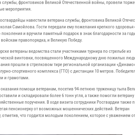
в службы, фронтовиков Великой Отечественной войны, провели торж
ые мероприятия.
росгвардейцы навестили ветерана службы, фронтовика Великой Отече
колая Самойлова. Гости передали ему пожелания крепкого здоровья 
 поколения и вручили памятный подарок в знак благодарности за год
 войскам правопорядка, и Великую Победу.
ярске ветераны ведомства стали участниками турнира по стрельбе из
ческой винтовки, посвященного Международному дню пожилых люд
ания прошли в стрелковом тире региональной организации «Динамо»
урно-спортивного комплекса (ГТО) с дистанции 10 метров. Победите
и и грамотами.
 оказания помощи ветеранам, посетив 94-летнюю труженицу тыла Вел
ставили и складировали более 6 тонн угля, а также помогли ветерану
яйственные поручения. В ходе визита сотрудники Росгвардии также 
регая пенсионерку от возможных мошеннических действий. Ветеран
, отметив, что гордится молодым поколением, которое с уважением о