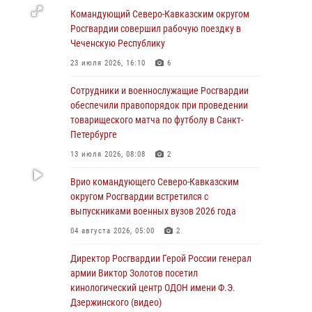
подняться на крышу Смольного собора в
Командующий Северо-Кавказским округом
Санкт-Петербурге (видео)
Росгвардии совершил рабочую поездку в
Чеченскую Республику
07 августа 2026, 11:34
3
1
23 июля 2026, 16:10
6
В Курске росгвардейцы провели занятие по
основам взрывобезопасности
Сотрудники и военнослужащие Росгвардии
обеспечили правопорядок при проведении
07 августа 2026, 11:33
товарищеского матча по футболу в Санкт-
Петербурге
Рэпер ST посетил раненых росгвардейцев в
Главном военном клиническом госпитале
13 июля 2026, 08:08
2
ведомства
Врио командующего Северо-Кавказским
07 августа 2026, 11:18
2
округом Росгвардии встретился с
выпускниками военных вузов 2026 года
Патриотическая акция «Каникулы с
Росгвардией» прошла в Воронеже
04 августа 2026, 05:00
2
07 августа 2026, 11:00
2
Директор Росгвардии Герой России генерал
армии Виктор Золотов посетил
В Ставрополе офицеры Росгвардии стали
кинологический центр ОДОН имени Ф.Э.
участниками пресс-конференции по вопросам
Дзержинского (видео)
в сфере оборота оружия