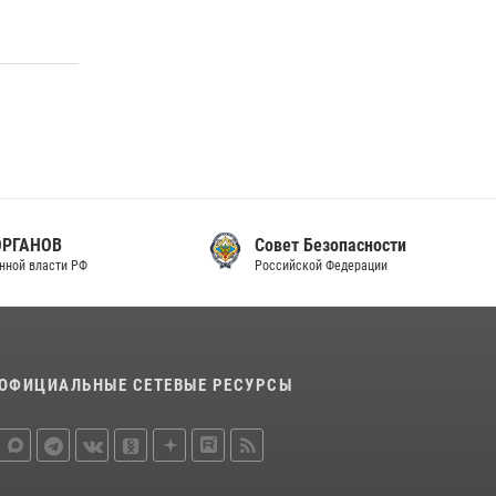
законодательства (видео)
30 июля 2026, 08:00
1
В Челябинске росгвардейцы задержали
злоумышленников, напавших на бригаду
скорой помощи (видео)
14 июля 2026, 12:20
1
В Росгвардии прошла военно-научная
конференция по обобщению боевого опыта
Совет Безопасности
Российской Федерации
08 июля 2026, 07:01
ОФИЦИАЛЬНЫЕ СЕТЕВЫЕ РЕСУРСЫ