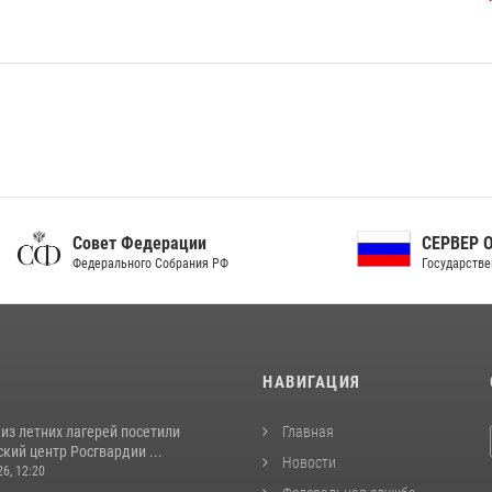
ет Федерации
СЕРВЕР ОРГАНОВ
рального Собрания РФ
Государственной власти РФ
И
НАВИГАЦИЯ
из летних лагерей посетили
Главная
кий центр Росгвардии ...
Новости
26, 12:20