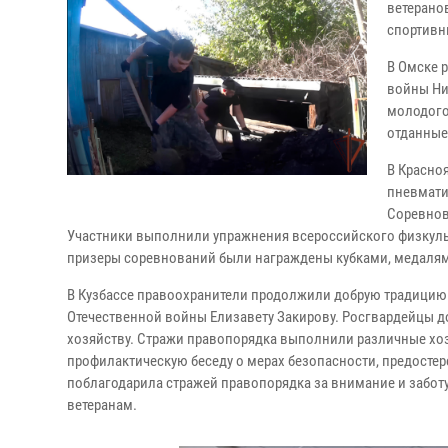
ветерано
спортивн
В Омске 
войны Ни
молодого
отданные
В Красно
пневмати
Соревнов
Участники выполнили упражнения всероссийского физкульт
призеры соревнований были награждены кубками, медалям
В Кузбассе правоохранители продолжили добрую традицию
Отечественной войны Елизавету Закирову. Росгвардейцы до
хозяйству. Стражи правопорядка выполнили различные хоз
профилактическую беседу о мерах безопасности, предосте
поблагодарила стражей правопорядка за внимание и заботу
ветеранам.