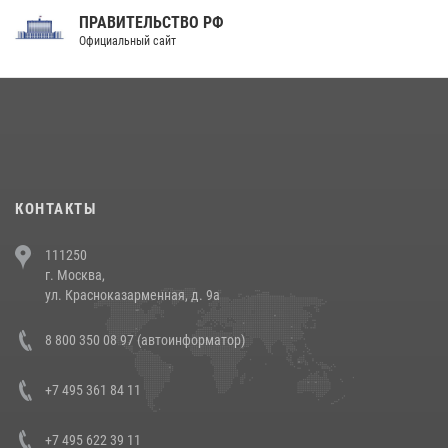
ПРАВИТЕЛЬСТВО РФ
Праздник «Один день с Росгвардией» к 105-летию Центрального
Официальный сайт
округа прошел на Поклонной горе
18 июля 2026, 13:43
15
1
При силовой поддержке СОБР Росгвардии в Иркутской области
повели рейды по соблюдению миграционного законодательства
(видео)
30 июля 2026, 08:00
1
КОНТАКТЫ
В Челябинске росгвардейцы задержали злоумышленников,
111250
напавших на бригаду скорой помощи (видео)
г. Москва,
14 июля 2026, 12:20
1
ул. Красноказарменная, д. 9а
В Росгвардии прошла военно-научная конференция по обобщению
8 800 350 08 97 (автоинформатор)
боевого опыта
08 июля 2026, 07:01
+7 495 361 84 11
+7 495 622 39 11