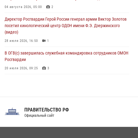
Охрану общественного порядка и безопасность на футбольном
04 августа 2026, 05:00
2
матче в Москве обеспечила Росгвардия (видео)
Директор Росгвардии Герой России генерал армии Виктор Золотов
06 августа 2026, 10:13
1
посетил кинологический центр ОДОН имени Ф.Э. Дзержинского
(видео)
28 июля 2026, 16:50
1
В ОГВ(с) завершилась служебная командировка сотрудников ОМОН
Росгвардии
20 июля 2026, 09:25
3
Директор Росгвардии Герой России генерал армии Виктор Золотов
поздравил специалистов подразделений тыла с профессиональным
праздником
31 июля 2026, 21:01
ПРАВИТЕЛЬСТВО РФ
Праздник «Один день с Росгвардией» к 105-летию Центрального
Официальный сайт
округа прошел на Поклонной горе
18 июля 2026, 13:43
15
1