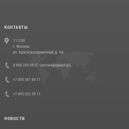
При силовой поддержке СОБР Росгвардии в Иркутской области
повели рейды по соблюдению миграционного законодательства
(видео)
30 июля 2026, 08:00
1
КОНТАКТЫ
В Челябинске росгвардейцы задержали злоумышленников,
111250
напавших на бригаду скорой помощи (видео)
г. Москва,
14 июля 2026, 12:20
1
ул. Красноказарменная, д. 9а
В Росгвардии прошла военно-научная конференция по обобщению
8 800 350 08 97 (автоинформатор)
боевого опыта
08 июля 2026, 07:01
+7 495 361 84 11
+7 495 622 39 11
НОВОСТИ