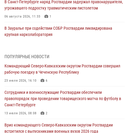
В Санкт-Петербурге наряд Росгвардии задержал правонарушителя,
угрожавшего подростку травматическим пистолетом
06 августа 2026, 11:33
1
В Зауралье при содействии СОБР Росгвардии ликвидирована
крупная нарколаборатория
06 августа 2026, 11:27
В Москве росгвардейцы задержали троих мужчин, устроивших
ПОПУЛЯРНЫЕ НОВОСТИ
пьяный дебош в баре (видео)
Командующий Северо-Кавказским округом Росгвардии совершил
06 августа 2026, 11:20
1
рабочую поездку в Чеченскую Республику
Взрывотехники Росгвардии на Ставрополье обезвредили снаряд
23 июля 2026, 16:10
6
времен Великой Отечественной войны
Сотрудники и военнослужащие Росгвардии обеспечили
06 августа 2026, 11:15
правопорядок при проведении товарищеского матча по футболу в
Санкт-Петербурге
Подвиги героев‑росгвардейцев увековечили в новой музейной
экспозиции белгородского музея‑диорамы «Курская битва.
13 июля 2026, 08:08
2
Белгородское направление»
Врио командующего Северо-Кавказским округом Росгвардии
06 августа 2026, 10:30
3
встретился с выпускниками военных вузов 2026 года