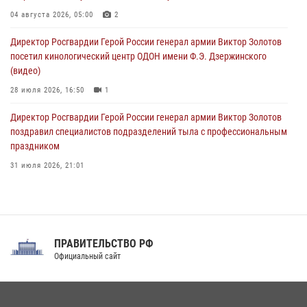
В Екатеринбурге появится новый профильный класс Росгвардии
04 августа 2026, 05:00
2
10 августа 2026, 12:00
3
Директор Росгвардии Герой России генерал армии Виктор Золотов
посетил кинологический центр ОДОН имени Ф.Э. Дзержинского
(видео)
28 июля 2026, 16:50
1
Директор Росгвардии Герой России генерал армии Виктор Золотов
поздравил специалистов подразделений тыла с профессиональным
праздником
31 июля 2026, 21:01
В ОГВ(с) завершилась служебная командировка сотрудников ОМОН
Росгвардии
20 июля 2026, 09:25
3
ПРАВИТЕЛЬСТВО РФ
Праздник «Один день с Росгвардией» к 105-летию Центрального
Официальный сайт
округа прошел на Поклонной горе
18 июля 2026, 13:43
15
1