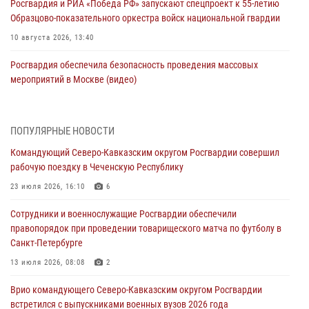
Росгвардия и РИА «Победа РФ» запускают спецпроект к 55-летию
Образцово-показательного оркестра войск национальной гвардии
10 августа 2026, 13:40
Росгвардия обеспечила безопасность проведения массовых
мероприятий в Москве (видео)
10 августа 2026, 13:12
3
1
В Кировской области состоялось открытие мемориальной доски в
ПОПУЛЯРНЫЕ НОВОСТИ
честь геройски погибшего в зоне СВО росгвардейца (видео)
Командующий Северо-Кавказским округом Росгвардии совершил
10 августа 2026, 13:00
8
1
рабочую поездку в Чеченскую Республику
В Югре росгвардейцы приняли участие в памятном мероприятии,
23 июля 2026, 16:10
6
посвященном 82-летию окончания Ленинградской битвы
Сотрудники и военнослужащие Росгвардии обеспечили
10 августа 2026, 13:00
1
правопорядок при проведении товарищеского матча по футболу в
Санкт-Петербурге
В Ленобласти сотрудники Росгвардии и полиции задержали
разыскиваемого опасного рецидивиста, подозреваемого в
13 июля 2026, 08:08
2
совершении особо тяжкого преступления (видео)
Врио командующего Северо-Кавказским округом Росгвардии
10 августа 2026, 12:38
1
встретился с выпускниками военных вузов 2026 года