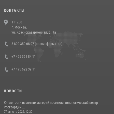
30 июля 2026, 08:00
1
КОНТАКТЫ
В Челябинске росгвардейцы задержали злоумышленников,
111250
напавших на бригаду скорой помощи (видео)
г. Москва,
14 июля 2026, 12:20
1
ул. Красноказарменная, д. 9а
В Росгвардии прошла военно-научная конференция по обобщению
8 800 350 08 97 (автоинформатор)
боевого опыта
08 июля 2026, 07:01
+7 495 361 84 11
+7 495 622 39 11
НОВОСТИ
Юные гости из летних лагерей посетили кинологический центр
Росгвардии ...
07 августа 2026, 12:20