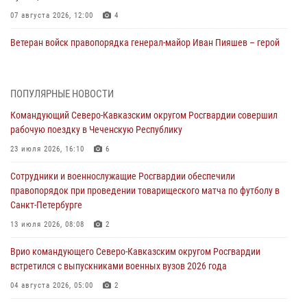
07 августа 2026, 12:00
4
Ветеран войск правопорядка генерал-майор Иван Пияшев – герой
выпуска «Легенды армии с Александром Маршалом»
07 августа 2026, 12:00
ПОПУЛЯРНЫЕ НОВОСТИ
Росгвардейцы пресекли попытку руферов подняться на крышу
Командующий Северо-Кавказским округом Росгвардии совершил
Смольного собора в Санкт-Петербурге (видео)
рабочую поездку в Чеченскую Республику
07 августа 2026, 11:34
3
1
23 июля 2026, 16:10
6
В Курске росгвардейцы провели занятие по основам
Сотрудники и военнослужащие Росгвардии обеспечили
взрывобезопасности
правопорядок при проведении товарищеского матча по футболу в
07 августа 2026, 11:33
Санкт-Петербурге
Рэпер ST посетил раненых росгвардейцев в Главном военном
13 июля 2026, 08:08
2
клиническом госпитале ведомства
Врио командующего Северо-Кавказским округом Росгвардии
07 августа 2026, 11:18
2
встретился с выпускниками военных вузов 2026 года
Патриотическая акция «Каникулы с Росгвардией» прошла в
04 августа 2026, 05:00
2
Воронеже