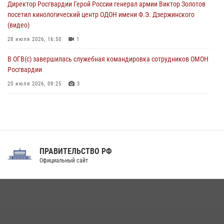
Директор Росгвардии Герой России генерал армии Виктор Золотов
07 августа 2026, 11:00
2
посетил кинологический центр ОДОН имени Ф.Э. Дзержинского
(видео)
28 июля 2026, 16:50
1
В ОГВ(с) завершилась служебная командировка сотрудников ОМОН
Росгвардии
20 июля 2026, 09:25
3
Директор Росгвардии Герой России генерал армии Виктор Золотов
поздравил специалистов подразделений тыла с профессиональным
праздником
31 июля 2026, 21:01
ПРАВИТЕЛЬСТВО РФ
Праздник «Один день с Росгвардией» к 105-летию Центрального
Официальный сайт
округа прошел на Поклонной горе
18 июля 2026, 13:43
15
1
При силовой поддержке СОБР Росгвардии в Иркутской области
повели рейды по соблюдению миграционного законодательства
(видео)