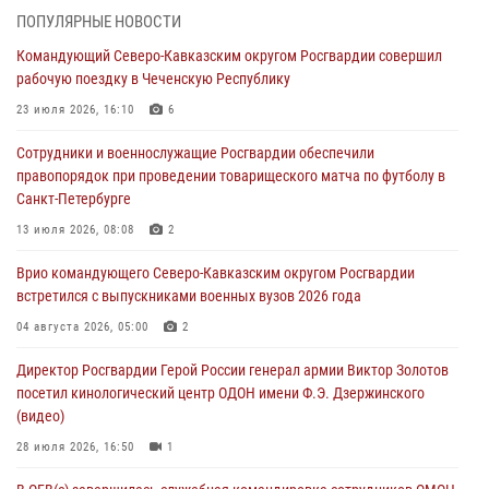
В Центральных регионах России продолжается ведомственная
ПОПУЛЯРНЫЕ НОВОСТИ
акция «Каникулы с Росгвардией»
Командующий Северо-Кавказским округом Росгвардии совершил
09 августа 2026, 08:00
8
рабочую поездку в Чеченскую Республику
В Чеченской Республике пожарные расчеты Росгвардии и МЧС
23 июля 2026, 16:10
6
отработали межведомственное взаимодействие
Сотрудники и военнослужащие Росгвардии обеспечили
09 августа 2026, 08:00
2
правопорядок при проведении товарищеского матча по футболу в
Санкт-Петербурге
Лучшие футбольные команды Южного округа Росгвардии
определили на Кубани
13 июля 2026, 08:08
2
09 августа 2026, 07:00
Врио командующего Северо-Кавказским округом Росгвардии
встретился с выпускниками военных вузов 2026 года
В Кузбассе росгвардейцы помогли вернуть горожанке пропавшую
мать
04 августа 2026, 05:00
2
09 августа 2026, 07:00
Директор Росгвардии Герой России генерал армии Виктор Золотов
посетил кинологический центр ОДОН имени Ф.Э. Дзержинского
(видео)
28 июля 2026, 16:50
1