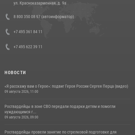
14 июля 2026, 12:20
1
ул. Красноказарменная, д. 9а
Состоялась рабочая встреча директора Росгвардии Героя России
8 800 350 08 97 (автоинформатор)
генерала армии Виктора Золотова с заместителем полномочного
представителя Президента Российской Федерации в Северо-
Кавказском федеральном округе Виталием Кузнецовым
+7 495 361 84 11
30 июля 2026, 15:35
4
+7 495 622 39 11
НОВОСТИ
«Я расскажу вам о Герое»: подвиг Героя России Сергея Перца (видео)
09 августа 2026, 11:00
Росгвардейцы в зоне СВО передали подарки детям и помогли
нуждающимся г...
09 августа 2026, 09:00
Росгвардейцы провели занятие по стрелковой подготовке для