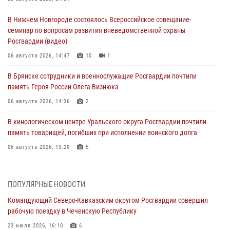
В Нижнем Новгороде состоялось Всероссийское совещание-
семинар по вопросам развития вневедомственной охраны
Росгвардии (видео)
06 августа 2026, 14:47
10
1
В Брянске сотрудники и военнослужащие Росгвардии почтили
память Героя России Олега Визнюка
06 августа 2026, 14:36
2
В кинологическом центре Уральского округа Росгвардии почтили
память товарищей, погибших при исполнении воинского долга
06 августа 2026, 13:29
5
В Центральном округе Росгвардии прошли мероприятия к
108‑летию генерала армии И.К. Яковлева
ПОПУЛЯРНЫЕ НОВОСТИ
06 августа 2026, 13:24
Командующий Северо-Кавказским округом Росгвардии совершил
рабочую поездку в Чеченскую Республику
Росгвардейцы задержали мужчину, открывшего стрельбу в
Подмосковье (видео)
23 июля 2026, 16:10
6