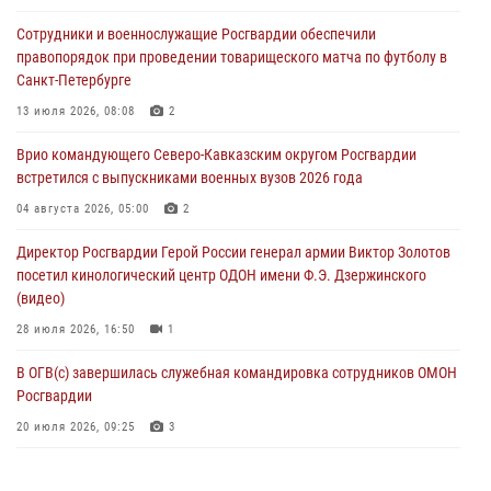
06 августа 2026, 12:35
1
Сотрудники и военнослужащие Росгвардии обеспечили
правопорядок при проведении товарищеского матча по футболу в
Росгвардейцы провели выставку вооружения для участников сбора
Санкт-Петербурге
«Гвардеец» в Пензе (видео)
13 июля 2026, 08:08
2
06 августа 2026, 12:00
2
1
Врио командующего Северо-Кавказским округом Росгвардии
В Курске росгвардейцы приняли участие в митинге, посвященном
встретился с выпускниками военных вузов 2026 года
второй годовщине вторжения ВСУ на территорию области
04 августа 2026, 05:00
2
06 августа 2026, 11:56
4
Директор Росгвардии Герой России генерал армии Виктор Золотов
В Санкт-Петербурге наряд Росгвардии задержал правонарушителя,
посетил кинологический центр ОДОН имени Ф.Э. Дзержинского
угрожавшего подростку травматическим пистолетом
(видео)
06 августа 2026, 11:33
1
28 июля 2026, 16:50
1
В ОГВ(с) завершилась служебная командировка сотрудников ОМОН
Росгвардии
20 июля 2026, 09:25
3
Директор Росгвардии Герой России генерал армии Виктор Золотов