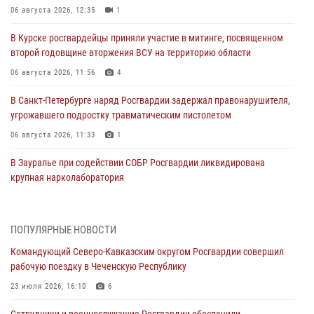
06 августа 2026, 12:35
1
В Курске росгвардейцы приняли участие в митинге, посвященном
второй годовщине вторжения ВСУ на территорию области
06 августа 2026, 11:56
4
В Санкт-Петербурге наряд Росгвардии задержал правонарушителя,
угрожавшего подростку травматическим пистолетом
06 августа 2026, 11:33
1
В Зауралье при содействии СОБР Росгвардии ликвидирована
крупная нарколаборатория
06 августа 2026, 11:27
В Москве росгвардейцы задержали троих мужчин, устроивших
ПОПУЛЯРНЫЕ НОВОСТИ
пьяный дебош в баре (видео)
Командующий Северо-Кавказским округом Росгвардии совершил
06 августа 2026, 11:20
1
рабочую поездку в Чеченскую Республику
Взрывотехники Росгвардии на Ставрополье обезвредили снаряд
23 июля 2026, 16:10
6
времен Великой Отечественной войны
Сотрудники и военнослужащие Росгвардии обеспечили