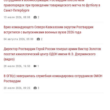
06 августа 2026, 11:15
правопорядок при проведении товарищеского матча по футболу в
Санкт-Петербурге
Подвиги героев‑росгвардейцев увековечили в новой музейной
экспозиции белгородского музея‑диорамы «Курская битва.
13 июля 2026, 08:08
2
Белгородское направление»
Врио командующего Северо-Кавказским округом Росгвардии
06 августа 2026, 10:30
3
встретился с выпускниками военных вузов 2026 года
Охрану общественного порядка и безопасность на футбольном
04 августа 2026, 05:00
2
матче в Москве обеспечила Росгвардия (видео)
Директор Росгвардии Герой России генерал армии Виктор Золотов
06 августа 2026, 10:13
1
посетил кинологический центр ОДОН имени Ф.Э. Дзержинского
(видео)
28 июля 2026, 16:50
1
В ОГВ(с) завершилась служебная командировка сотрудников ОМОН
Росгвардии
20 июля 2026, 09:25
3
Директор Росгвардии Герой России генерал армии Виктор Золотов
поздравил специалистов подразделений тыла с профессиональным
праздником