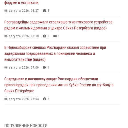
форуме в Астрахани
06 августа 2026, 08:27
3
Росгвардейцы задержали стрелявшего из пускового устройства
рядом с жилыми домами в центре Санкт-Петербурга (видео)
06 августа 2026, 08:18
3
1
В Новосибирске спецназ Росгвардии оказал содействие при
задержании подозреваемых в похищении человека и
вымогательстве (видео)
06 августа 2026, 07:09
1
Сотрудники и военнослужащие Росгвардии обеспечили
правопорядок при проведении матча Кубка России по футболу в
Санкт-Петербурге
06 августа 2026, 07:03
3
В Грозном военнослужащие Росгвардии присоединились к
всероссийской донорской акции «От сердца к сердцу»
06 августа 2026, 06:30
ПОПУЛЯРНЫЕ НОВОСТИ