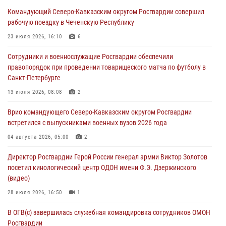
Командующий Северо-Кавказским округом Росгвардии совершил
В Бурятии и Приамурье росгвардейцы задержали подозреваемых в
рабочую поездку в Чеченскую Республику
незаконном обороте наркотиков
23 июля 2026, 16:10
6
06 августа 2026, 06:15
Сотрудники и военнослужащие Росгвардии обеспечили
На Сахалине при участии СОБР Росгвардии пресекли нелегальную
правопорядок при проведении товарищеского матча по футболу в
добычу биоресурсов
Санкт-Петербурге
06 августа 2026, 05:12
13 июля 2026, 08:08
2
Росгвардейцы уничтожили свыше 120 беспилотников в ЛНР
Врио командующего Северо-Кавказским округом Росгвардии
06 августа 2026, 05:00
встретился с выпускниками военных вузов 2026 года
Выпускники вузов Росгвардии прибыли для прохождения службы
04 августа 2026, 05:00
2
на Урал
Директор Росгвардии Герой России генерал армии Виктор Золотов
06 августа 2026, 04:00
3
посетил кинологический центр ОДОН имени Ф.Э. Дзержинского
(видео)
28 июля 2026, 16:50
1
В ОГВ(с) завершилась служебная командировка сотрудников ОМОН
Росгвардии