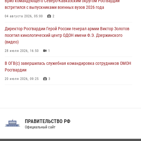
Врио командующего Северо-Кавказским округом Росгвардии
08 августа 2026, 07:00
встретился с выпускниками военных вузов 2026 года
Военнослужащие Софринской бригады Росгвардии встретились с
04 августа 2026, 05:00
2
участником патриотического проекта «Дорогой Ломоносова —
Директор Росгвардии Герой России генерал армии Виктор Золотов
дорогой к Победе в СВО» (видео)
посетил кинологический центр ОДОН имени Ф.Э. Дзержинского
08 августа 2026, 07:00
2
1
(видео)
28 июля 2026, 16:50
1
В ОГВ(с) завершилась служебная командировка сотрудников ОМОН
Росгвардии
20 июля 2026, 09:25
3
Директор Росгвардии Герой России генерал армии Виктор Золотов
поздравил специалистов подразделений тыла с профессиональным
праздником
31 июля 2026, 21:01
ПРАВИТЕЛЬСТВО РФ
Праздник «Один день с Росгвардией» к 105-летию Центрального
Официальный сайт
округа прошел на Поклонной горе