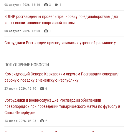
08 августа 2026, 14:10
3
1
В ЛНР росгвардейцы провели тренировку по единоборствам для
юных воспитанников спортивной школы
08 августа 2026, 13:00
1
Сотрудники Росгвардии присоединились к утренней разминке у
стен музея истории космонавтики в Калуге
08 августа 2026, 09:29
2
ПОПУЛЯРНЫЕ НОВОСТИ
В Северо-Западном округе Росгвардии продолжаются мероприятия
Командующий Северо-Кавказским округом Росгвардии совершил
в честь юбилея ведомства
рабочую поездку в Чеченскую Республику
08 августа 2026, 09:03
1
23 июля 2026, 16:10
6
Росгвардейцы в ЛНР совершенствуют навыки тактической
Сотрудники и военнослужащие Росгвардии обеспечили
медицины с учетом опыта СВО
правопорядок при проведении товарищеского матча по футболу в
08 августа 2026, 09:00
2
Санкт-Петербурге
В Кабардино-Балкарии сотрудники Росгвардии провели турнир по
13 июля 2026, 08:08
2
настольному теннису ко Дню физкультурника