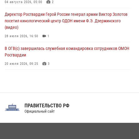
В ЛНР росгвардейцы провели тренировку по единоборствам для
04 августа 2026, 05:00
2
юных воспитанников спортивной школы
Директор Росгвардии Герой России генерал армии Виктор Золотов
08 августа 2026, 13:00
1
посетил кинологический центр ОДОН имени Ф.Э. Дзержинского
(видео)
28 июля 2026, 16:50
1
В ОГВ(с) завершилась служебная командировка сотрудников ОМОН
Росгвардии
20 июля 2026, 09:25
3
Директор Росгвардии Герой России генерал армии Виктор Золотов
поздравил специалистов подразделений тыла с профессиональным
праздником
31 июля 2026, 21:01
ПРАВИТЕЛЬСТВО РФ
Праздник «Один день с Росгвардией» к 105-летию Центрального
Официальный сайт
округа прошел на Поклонной горе
18 июля 2026, 13:43
15
1
При силовой поддержке СОБР Росгвардии в Иркутской области