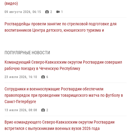
(видео)
09 августа 2026, 06:15
2
1
Росгвардейцы провели занятие по стрелковой подготовке для
воспитанников Центра детского, юношеского туризма и
краеведения Луганской Народной Республики
09 августа 2026, 05:00
ПОПУЛЯРНЫЕ НОВОСТИ
В регионах Урала бойцам Росгвардии в зону СВО передали свежие
Командующий Северо-Кавказским округом Росгвардии совершил
тиражи газет
рабочую поездку в Чеченскую Республику
09 августа 2026, 05:00
23 июля 2026, 16:10
6
Всероссийская ведомственная акции «Каникулы с Росгвардией
Сотрудники и военнослужащие Росгвардии обеспечили
проходит в Сибири
правопорядок при проведении товарищеского матча по футболу в
09 августа 2026, 04:00
5
Санкт-Петербурге
Росгвардейцы провели патриотическое занятие для детей на
13 июля 2026, 08:08
2
Поклонной горе в Москве (видео)
Врио командующего Северо-Кавказским округом Росгвардии
08 августа 2026, 14:10
3
1
встретился с выпускниками военных вузов 2026 года