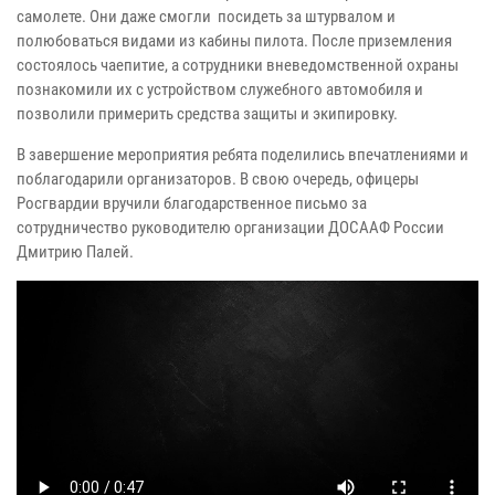
самолете. Они даже смогли посидеть за штурвалом и
полюбоваться видами из кабины пилота. После приземления
состоялось чаепитие, а сотрудники вневедомственной охраны
познакомили их с устройством служебного автомобиля и
позволили примерить средства защиты и экипировку.
В завершение мероприятия ребята поделились впечатлениями и
поблагодарили организаторов. В свою очередь, офицеры
Росгвардии вручили благодарственное письмо за
сотрудничество руководителю организации ДОСААФ России
Дмитрию Палей.