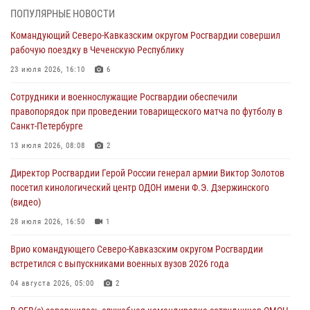
В Удмуртии при силовой поддержке спецназа Росгвардии
ПОПУЛЯРНЫЕ НОВОСТИ
задержаны подозреваемые в мошенничестве под видом оказания
Командующий Северо-Кавказским округом Росгвардии совершил
оздоровительных услуг (видео)
рабочую поездку в Чеченскую Республику
05 августа 2026, 13:20
1
1
23 июля 2026, 16:10
6
В Москве дети сотрудников и военнослужащих Росгвардии
Сотрудники и военнослужащие Росгвардии обеспечили
посетили мастер-класс по художественной гимнастике
правопорядок при проведении товарищеского матча по футболу в
05 августа 2026, 13:00
3
Санкт-Петербурге
Офицеры Росгвардии и ветераны войск правопорядка почтили
13 июля 2026, 08:08
2
память генерала армии Ивана Кирилловича Яковлева
Директор Росгвардии Герой России генерал армии Виктор Золотов
05 августа 2026, 12:40
6
посетил кинологический центр ОДОН имени Ф.Э. Дзержинского
(видео)
Росгвардейцы приняли участие в акции «Волна памяти»,
посвящённой 83‑й годовщине освобождения Белгорода от
28 июля 2026, 16:50
1
немецко‑фашистских захватчиков
Врио командующего Северо-Кавказским округом Росгвардии
05 августа 2026, 12:13
1
встретился с выпускниками военных вузов 2026 года
04 августа 2026, 05:00
2