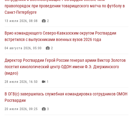
пресечена противоправная деятельность, связанная с пропагандой
правопорядок при проведении товарищеского матча по футболу в
терроризма (видео)
Санкт-Петербурге
07 августа 2026, 13:30
1
13 июля 2026, 08:08
2
В Югре при содействии спецназа Росгвардии пресечено более 180
Врио командующего Северо-Кавказским округом Росгвардии
нарушений миграционного законодательства
встретился с выпускниками военных вузов 2026 года
07 августа 2026, 12:54
04 августа 2026, 05:00
2
Тонувшего ребенка спас росгвардеец в Краснодарском крае
Директор Росгвардии Герой России генерал армии Виктор Золотов
07 августа 2026, 12:37
посетил кинологический центр ОДОН имени Ф.Э. Дзержинского
(видео)
28 июля 2026, 16:50
1
В ОГВ(с) завершилась служебная командировка сотрудников ОМОН
Росгвардии
20 июля 2026, 09:25
3
Директор Росгвардии Герой России генерал армии Виктор Золотов
поздравил специалистов подразделений тыла с профессиональным
праздником