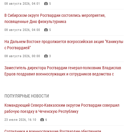
08 августа 2026, 04:01
5
В Сибирском округе Росгвардии состоялись мероприятия,
посвященные Дню физкультурника
08 августа 2026, 04:00
5
На Дальнем Востоке продолжается всероссийская акция "Каникулы
с Росгвардией"
08 августа 2026, 00:00
3
Заместитель директора Росгвардии генерал-полковник Владислав
Ершов поздравил военнослужащих и сотрудников ведомства с
Днем физкультурника
07 августа 2026, 21:01
ПОПУЛЯРНЫЕ НОВОСТИ
«Росгвардия. Вехи истории»: первая антитеррористическая
Командующий Северо-Кавказским округом Росгвардии совершил
операция войск правопорядка
рабочую поездку в Чеченскую Республику
07 августа 2026, 15:28
1
23 июля 2026, 16:10
6
В Башкортостане при силовой поддержке спецназа Росгвардии
Сотрудники и военнослужащие Росгвардии обеспечили