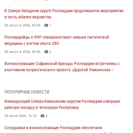
В Северо-Западном округе Росгвардии продолжаются мероприятия
в честь юбилея ведомства
08 августа 2026, 09:03
1
Росгвардейцы в ЛНР совершенствуют навыки тактической
медицины с учетом опыта СВО
08 августа 2026, 09:00
2
Военнослужащие Софринской бригады Росгвардии встретились с
участником патриотического проекта «Дорогой Ломоносова —
дорогой к Победе в СВО» (видео)
08 августа 2026, 07:00
2
1
ПОПУЛЯРНЫЕ НОВОСТИ
Росгвардейцы обеспечили безопасность «Поезда Победы» в
Командующий Северо-Кавказским округом Росгвардии совершил
Кузбассе
рабочую поездку в Чеченскую Республику
08 августа 2026, 07:00
23 июля 2026, 16:10
6
В Кабардино-Балкарии сотрудники Росгвардии провели турнир по
Сотрудники и военнослужащие Росгвардии обеспечили
настольному теннису ко Дню физкультурника