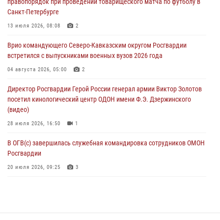
правопорядок при проведении товарищеского матча по футболу в
08 августа 2026, 07:00
Санкт-Петербурге
ОМОН «Ойрат» Управления Росгвардии по Республике Калмыкия
13 июля 2026, 08:08
2
исполнилось 20 лет
Врио командующего Северо-Кавказским округом Росгвардии
08 августа 2026, 07:00
встретился с выпускниками военных вузов 2026 года
В Москве росгвардейцы оказали помощь медикам и девушке с
04 августа 2026, 05:00
2
ограниченными возможностями здоровья (видео)
Директор Росгвардии Герой России генерал армии Виктор Золотов
08 августа 2026, 06:32
1
посетил кинологический центр ОДОН имени Ф.Э. Дзержинского
(видео)
28 июля 2026, 16:50
1
В ОГВ(с) завершилась служебная командировка сотрудников ОМОН
Росгвардии
20 июля 2026, 09:25
3
Директор Росгвардии Герой России генерал армии Виктор Золотов
поздравил специалистов подразделений тыла с профессиональным
праздником