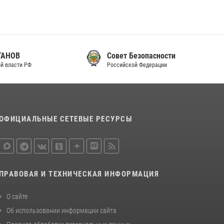
законодательства (видео)
30 июля 2026, 08:00
1
В Челябинске росгвардейцы задержали
злоумышленников, напавших на бригаду
Совет Безопасности
скорой помощи (видео)
Российской Федерации
14 июля 2026, 12:20
1
Состоялась рабочая встреча директора
Росгвардии Героя России генерала армии
ОФИЦИАЛЬНЫЕ СЕТЕВЫЕ РЕСУРСЫ
Виктора Золотова с заместителем
полномочного представителя Президента
Российской Федерации в Северо-Кавказском
федеральном округе Виталием Кузнецовым
30 июля 2026, 15:35
4
ПРАВОВАЯ И ТЕХНИЧЕСКАЯ ИНФОРМАЦИЯ
О сайте
Об использовании информации сайта