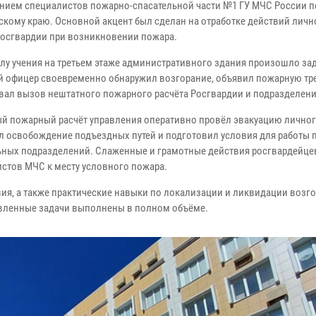
нием специалистов пожарно-спасательной части №1 ГУ МЧС России п
скому краю. Основной акцент был сделан на отработке действий личн
Росгвардии при возникновении пожара.
лу учения на третьем этаже административного здания произошло з
 офицер своевременно обнаружил возгорание, объявил пожарную тре
вал вызов нештатного пожарного расчёта Росгвардии и подразделен
й пожарный расчёт управления оперативно провёл эвакуацию личног
л освобождение подъездных путей и подготовил условия для работы 
ьных подразделений. Слаженные и грамотные действия росгвардейце
стов МЧС к месту условного пожара.
ия, а также практические навыки по локализации и ликвидации возго
авленные задачи выполнены в полном объёме.