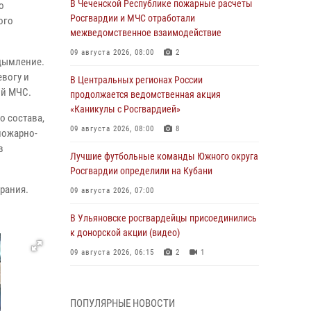
В Чеченской Республике пожарные расчеты
о
Росгвардии и МЧС отработали
ого
межведомственное взаимодействие
09 августа 2026, 08:00
2
адымление.
вогу и
В Центральных регионах России
ий МЧС.
продолжается ведомственная акция
«Каникулы с Росгвардией»
о состава,
09 августа 2026, 08:00
8
пожарно-
в
Лучшие футбольные команды Южного округа
Росгвардии определили на Кубани
рания.
09 августа 2026, 07:00
В Ульяновске росгвардейцы присоединились
к донорской акции (видео)
09 августа 2026, 06:15
2
1
В регионах Урала бойцам Росгвардии в зону
СВО передали свежие тиражи газет
ПОПУЛЯРНЫЕ НОВОСТИ