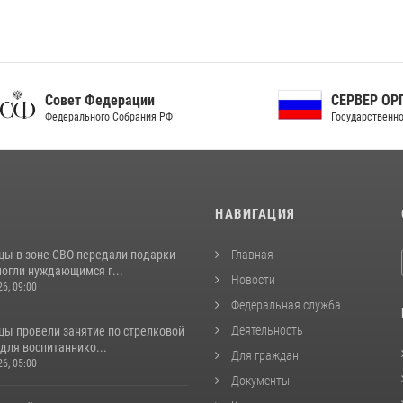
ет Федерации
СЕРВЕР ОРГАНОВ
рального Собрания РФ
Государственной власти РФ
И
НАВИГАЦИЯ
цы в зоне СВО передали подарки
Главная
могли нуждающимся г...
Новости
26, 09:00
Федеральная служба
Деятельность
цы провели занятие по стрелковой
для воспитаннико...
Для граждан
26, 05:00
Документы