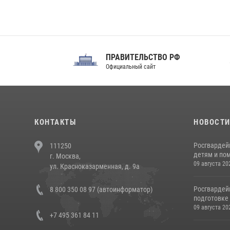
ПРАВИТЕЛЬСТВО РФ
Сов
Официальный сайт
Феде
КОНТАКТЫ
НОВОСТ
Росгвардей
111250
детям и по
г. Москва,
09 августа 20
ул. Красноказарменная, д. 9а
Росгвардей
8 800 350 08 97 (автоинформатор)
подготовке 
09 августа 20
+7 495 361 84 11