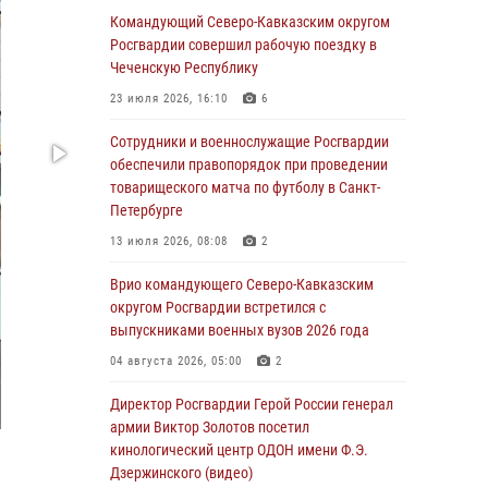
09 августа 2026, 05:00
Командующий Северо-Кавказским округом
Росгвардии совершил рабочую поездку в
Росгвардейцы провели занятие по
Чеченскую Республику
стрелковой подготовке для воспитанников
Центра детского, юношеского туризма и
23 июля 2026, 16:10
6
краеведения Луганской Народной
Республики
Сотрудники и военнослужащие Росгвардии
обеспечили правопорядок при проведении
09 августа 2026, 05:00
товарищеского матча по футболу в Санкт-
Петербурге
Всероссийская ведомственная акции
«Каникулы с Росгвардией проходит в Сибири
13 июля 2026, 08:08
2
09 августа 2026, 04:00
5
Врио командующего Северо-Кавказским
округом Росгвардии встретился с
Росгвардейцы провели патриотическое
выпускниками военных вузов 2026 года
занятие для детей на Поклонной горе в
Москве (видео)
04 августа 2026, 05:00
2
08 августа 2026, 14:10
3
1
Директор Росгвардии Герой России генерал
армии Виктор Золотов посетил
В ЛНР росгвардейцы провели тренировку по
кинологический центр ОДОН имени Ф.Э.
единоборствам для юных воспитанников
Дзержинского (видео)
спортивной школы