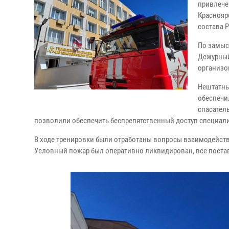
привлече
Краснояр
состава 
По замыс
Дежурный
организо
Нештатны
обеспечи
спасател
позволили обеспечить беспрепятственный доступ специали
В ходе тренировки были отработаны вопросы взаимодейств
Условный пожар был оперативно ликвидирован, все пост