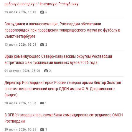
рабочую поездку в Чеченскую Республику
В Нижнем Новгороде состоялось Всероссийское совещание-
семинар по вопросам развития вневедомственной охраны
23 июля 2026, 16:10
6
Росгвардии (видео)
Сотрудники и военнослужащие Росгвардии обеспечили
06 августа 2026, 14:47
10
1
правопорядок при проведении товарищеского матча по футболу в
Санкт-Петербурге
В Брянске сотрудники и военнослужащие Росгвардии почтили
память Героя России Олега Визнюка
13 июля 2026, 08:08
2
06 августа 2026, 14:36
2
Врио командующего Северо-Кавказским округом Росгвардии
встретился с выпускниками военных вузов 2026 года
В кинологическом центре Уральского округа Росгвардии почтили
память товарищей, погибших при исполнении воинского долга
04 августа 2026, 05:00
2
06 августа 2026, 13:29
5
Директор Росгвардии Герой России генерал армии Виктор Золотов
посетил кинологический центр ОДОН имени Ф.Э. Дзержинского
В Центральном округе Росгвардии прошли мероприятия к
(видео)
108‑летию генерала армии И.К. Яковлева
28 июля 2026, 16:50
1
06 августа 2026, 13:24
В ОГВ(с) завершилась служебная командировка сотрудников ОМОН
Росгвардии
20 июля 2026, 09:25
3