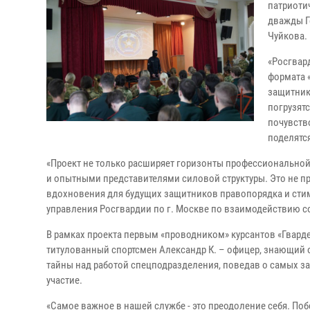
патриоти
дважды Г
Чуйкова.
«Росгвар
формата 
защитник
погрузят
почувств
поделятс
«Проект не только расширяет горизонты профессиональной
и опытными представителями силовой структуры. Это не пр
вдохновения для будущих защитников правопорядка и стим
управления Росгвардии по г. Москве по взаимодействию 
В рамках проекта первым «проводником» курсантов «Гварде
титулованный спортсмен Александр К. – офицер, знающий 
тайны над работой спецподразделения, поведав о самых з
участие.
«Самое важное в нашей службе - это преодоление себя. Поб