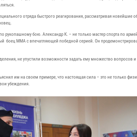
вляться.
ециального отряда быстрого реагирования, рассматривая новейшие о
зовец.
по рукопашному бою. Александр К. – не только мастер спорта по арме
ый боец ММА с впечатляющей победной серией. Он продемонстриров
деления, не упустили возможности задать ему множество вопросов и
яснил им на своем примере, что настоящая сила – это не только физ
свои убеждения.