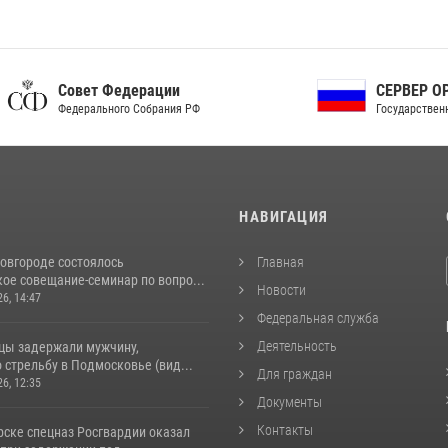
ет Федерации
СЕРВЕР ОРГАНОВ
рального Собрания РФ
Государственной власти РФ
И
НАВИГАЦИЯ
овгороде состоялось
Главная
ое совещание-семинар по вопро...
Новости
26, 14:47
Федеральная служба
Деятельность
цы задержали мужчину,
стрельбу в Подмосковье (вид...
Для граждан
26, 12:35
Документы
Контакты
рске спецназ Росгвардии оказал