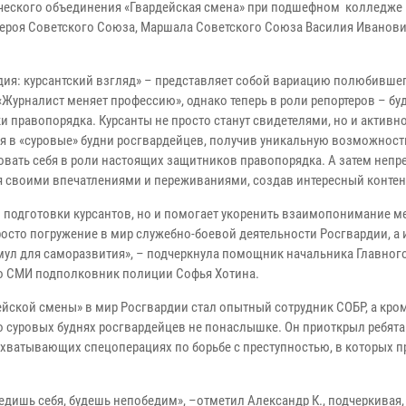
ческого объединения «Гвардейская смена» при подшефном колледже 
ероя Советского Союза, Маршала Советского Союза Василия Иванов
дия: курсантский взгляд» – представляет собой вариацию полюбивше
«Журналист меняет профессию», однако теперь в роли репортеров – бу
и правопорядка. Курсанты не просто станут свидетелями, но и активн
ся в «суровые» будни росгвардейцев, получив уникальную возможност
овать себя в роли настоящих защитников правопорядка. А затем неп
я своими впечатлениями и переживаниями, создав интересный контен
 подготовки курсантов, но и помогает укоренить взаимопонимание 
осто погружение в мир служебно-боевой деятельности Росгвардии, а 
ул для саморазвития», – подчеркнула помощник начальника Главног
со СМИ подполковник полиции Софья Хотина.
йской смены» в мир Росгвардии стал опытный сотрудник СОБР, а кром
о суровых буднях росгвардейцев не понаслышке. Он приоткрыл ребята
ахватывающих спецоперациях по борьбе с преступностью, в которых 
едишь себя, будешь непобедим», –отметил Александр К., подчеркивая,