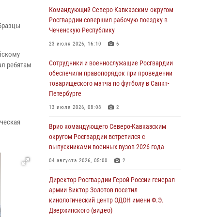
Командующий Северо-Кавказским округом
06 августа 2026, 13:24
Росгвардии совершил рабочую поездку в
бразцы
Росгвардейцы задержали мужчину,
Чеченскую Республику
открывшего стрельбу в Подмосковье (видео)
23 июля 2026, 16:10
6
йскому
06 августа 2026, 12:35
1
Сотрудники и военнослужащие Росгвардии
ал ребятам
Росгвардейцы провели выставку вооружения
обеспечили правопорядок при проведении
для участников сбора «Гвардеец» в Пензе
товарищеского матча по футболу в Санкт-
(видео)
Петербурге
06 августа 2026, 12:00
2
1
13 июля 2026, 08:08
2
ическая
В Курске росгвардейцы приняли участие в
Врио командующего Северо-Кавказским
митинге, посвященном второй годовщине
округом Росгвардии встретился с
вторжения ВСУ на территорию области
выпускниками военных вузов 2026 года
06 августа 2026, 11:56
4
04 августа 2026, 05:00
2
В Санкт-Петербурге наряд Росгвардии
Директор Росгвардии Герой России генерал
задержал правонарушителя, угрожавшего
армии Виктор Золотов посетил
подростку травматическим пистолетом
кинологический центр ОДОН имени Ф.Э.
Дзержинского (видео)
06 августа 2026, 11:33
1