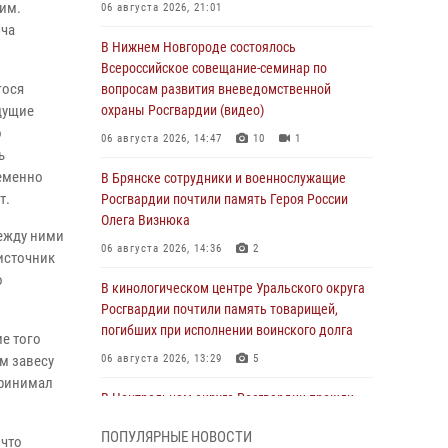
им.
06 августа 2026, 21:01
ича
В Нижнем Новгороде состоялось
Всероссийское совещание-семинар по
гося
вопросам развития вневедомственной
дущие
охраны Росгвардии (видео)
о
06 августа 2026, 14:47
10
1
ь
ременно
В Брянске сотрудники и военнослужащие
т.
Росгвардии почтили память Героя России
Олега Визнюка
между ними
06 августа 2026, 14:36
2
источник
о
В кинологическом центре Уральского округа
Росгвардии почтили память товарищей,
погибших при исполнении воинского долга
е того
м завесу
06 августа 2026, 13:29
5
принимал
В Центральном округе Росгвардии прошли
мероприятия к 108‑летию генерала армии
ПОПУЛЯРНЫЕ НОВОСТИ
И.К. Яковлева
 что