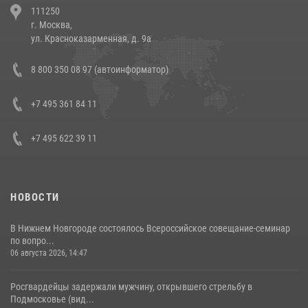
111250
напавших на бригаду скорой помощи (видео)
г. Москва,
14 июля 2026, 12:20
1
ул. Красноказарменная, д. 9а
В Росгвардии прошла военно-научная конференция по обобщению
8 800 350 08 97 (автоинформатор)
боевого опыта
08 июля 2026, 07:01
+7 495 361 84 11
+7 495 622 39 11
НОВОСТИ
В Нижнем Новгороде состоялось Всероссийское совещание-семинар
по вопро...
06 августа 2026, 14:47
Росгвардейцы задержали мужчину, открывшего стрельбу в
Подмосковье (вид...