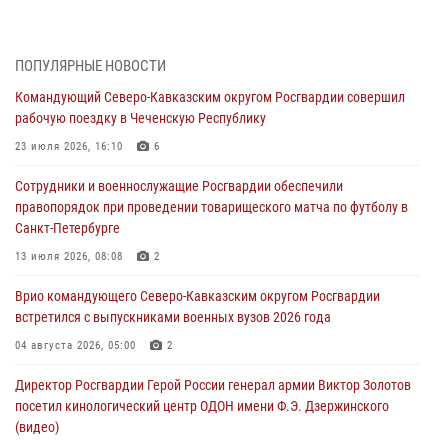
«Гвардеец» в Пензе (видео)
06 августа 2026, 12:00
2
1
ПОПУЛЯРНЫЕ НОВОСТИ
В Курске росгвардейцы приняли участие в митинге, посвященном
Командующий Северо-Кавказским округом Росгвардии совершил
второй годовщине вторжения ВСУ на территорию области
рабочую поездку в Чеченскую Республику
06 августа 2026, 11:56
4
23 июля 2026, 16:10
6
В Санкт-Петербурге наряд Росгвардии задержал правонарушителя,
Сотрудники и военнослужащие Росгвардии обеспечили
угрожавшего подростку травматическим пистолетом
правопорядок при проведении товарищеского матча по футболу в
06 августа 2026, 11:33
1
Санкт-Петербурге
В Зауралье при содействии СОБР Росгвардии ликвидирована
13 июля 2026, 08:08
2
крупная нарколаборатория
Врио командующего Северо-Кавказским округом Росгвардии
06 августа 2026, 11:27
встретился с выпускниками военных вузов 2026 года
В Москве росгвардейцы задержали троих мужчин, устроивших
04 августа 2026, 05:00
2
пьяный дебош в баре (видео)
Директор Росгвардии Герой России генерал армии Виктор Золотов
06 августа 2026, 11:20
1
посетил кинологический центр ОДОН имени Ф.Э. Дзержинского
(видео)