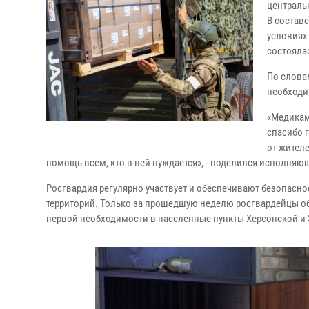
централ
В
составе
условиях
состояла
По слова
необходи
«Медикам
спасибо
от
жителе
помощь всем, кто в ней нуждается», - поделился исполня
Росгвардия регулярно участвует и обеспечивают безопасно
территорий. Только за
прошедшую неделю росгвардейцы об
первой необходимости в населенные пункты
Херсонской и