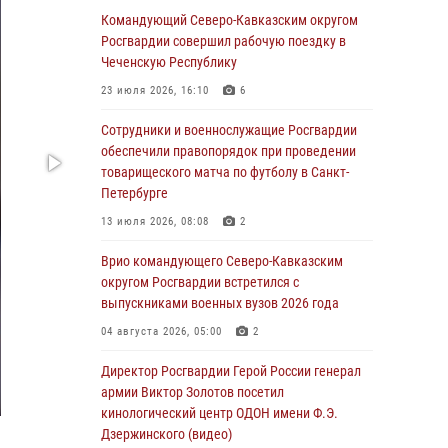
Командующий Северо-Кавказским округом
Сотрудники и военнослужащие Росгвардии
Росгвардии совершил рабочую поездку в
обеспечили правопорядок при проведении
Чеченскую Республику
матча Кубка России по футболу в Санкт-
23 июля 2026, 16:10
6
Петербурге
Сотрудники и военнослужащие Росгвардии
06 августа 2026, 07:03
3
обеспечили правопорядок при проведении
В Грозном военнослужащие Росгвардии
товарищеского матча по футболу в Санкт-
присоединились к всероссийской донорской
Петербурге
акции «От сердца к сердцу»
13 июля 2026, 08:08
2
06 августа 2026, 06:30
Врио командующего Северо-Кавказским
В Бурятии и Приамурье росгвардейцы
округом Росгвардии встретился с
задержали подозреваемых в незаконном
выпускниками военных вузов 2026 года
обороте наркотиков
04 августа 2026, 05:00
2
06 августа 2026, 06:15
Директор Росгвардии Герой России генерал
На Сахалине при участии СОБР Росгвардии
армии Виктор Золотов посетил
пресекли нелегальную добычу биоресурсов
кинологический центр ОДОН имени Ф.Э.
Дзержинского (видео)
06 августа 2026, 05:12