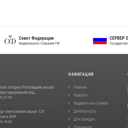
ет Федерации
СЕРВЕР ОРГАНОВ
рального Собрания РФ
Государственной власти РФ
И
НАВИГАЦИЯ
рске спецназ Росгвардии оказал
Главная
при задержании под...
Новости
26, 07:09
Федеральная служба
Деятельность
цы уничтожили свыше 120
ков в ЛНР
Для граждан
26, 05:00
Документы