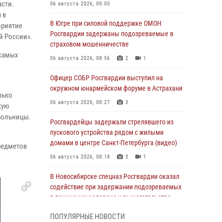
сти.
06 августа 2026, 09:00
 в
В Югре при силовой поддержке ОМОН
приятие
Росгвардии задержаны подозреваемые в
й России».
страховом мошенничестве
самых
06 августа 2026, 08:56
2
1
Офицер СОБР Росгвардии выступил на
окружном юнармейском форуме в Астрахани
лько
06 августа 2026, 08:27
3
кую
 больницы.
Росгвардейцы задержали стрелявшего из
пускового устройства рядом с жилыми
х
домами в центре Санкт-Петербурга (видео)
редметов
06 августа 2026, 08:18
3
1
В Новосибирске спецназ Росгвардии оказал
содействие при задержании подозреваемых
в похищении человека и вымогательстве
(видео)
ПОПУЛЯРНЫЕ НОВОСТИ
06 августа 2026, 07:09
1