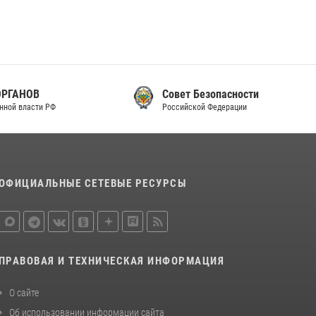
законодательства (видео)
30 июля 2026, 08:00
1
В Челябинске росгвардейцы задержали
злоумышленников, напавших на бригаду
скорой помощи (видео)
Совет Безопасности
Российской Федерации
14 июля 2026, 12:20
1
В Росгвардии прошла военно-научная
конференция по обобщению боевого опыта
08 июля 2026, 07:01
ОФИЦИАЛЬНЫЕ СЕТЕВЫЕ РЕСУРСЫ
ПРАВОВАЯ И ТЕХНИЧЕСКАЯ ИНФОРМАЦИЯ
О сайте
Об использовании информации сайта