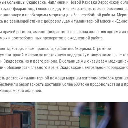
ьные
больницы Скадовска, Чаплинки и Новой Каховки Херсонской обла
 груза - физраствор, глюкоза и другие лекарства, которые
применяются
 стационара и необходимы медикам для бесперебойной
работы. Меро
сь во взаимодействии с добровольцами
гуманитарной миссии «Едино
м врачей региона, именно физраствор и глюкоза являются одними из
мых и востребованных препаратов в ежедневной работе.
енты, которые нам привезли, крайне необходимы. Огромное
гуманитарной миссии за постоянную поддержку и такую помощь не то
й Скадовска, но и всего района. В больнице мы оказываем
медицинс
ющий
обязанности главного врача Скадовской центральной городской
сть доставки
гуманитарной помощи мирным жителям освобожденны
еспечили безопасность доставки более 600
тонн продовольствия и п
 Запорожской областей.