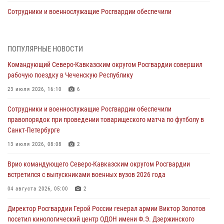
Сотрудники и военнослужащие Росгвардии обеспечили
правопорядок при проведении матча Кубка России по футболу в
Санкт-Петербурге
06 августа 2026, 07:03
3
ПОПУЛЯРНЫЕ НОВОСТИ
Командующий Северо-Кавказским округом Росгвардии совершил
В Грозном военнослужащие Росгвардии присоединились к
рабочую поездку в Чеченскую Республику
всероссийской донорской акции «От сердца к сердцу»
23 июля 2026, 16:10
6
06 августа 2026, 06:30
Сотрудники и военнослужащие Росгвардии обеспечили
В Бурятии и Приамурье росгвардейцы задержали подозреваемых в
правопорядок при проведении товарищеского матча по футболу в
незаконном обороте наркотиков
Санкт-Петербурге
06 августа 2026, 06:15
13 июля 2026, 08:08
2
На Сахалине при участии СОБР Росгвардии пресекли нелегальную
Врио командующего Северо-Кавказским округом Росгвардии
добычу биоресурсов
встретился с выпускниками военных вузов 2026 года
06 августа 2026, 05:12
04 августа 2026, 05:00
2
Росгвардейцы уничтожили свыше 120 беспилотников в ЛНР
Директор Росгвардии Герой России генерал армии Виктор Золотов
06 августа 2026, 05:00
посетил кинологический центр ОДОН имени Ф.Э. Дзержинского