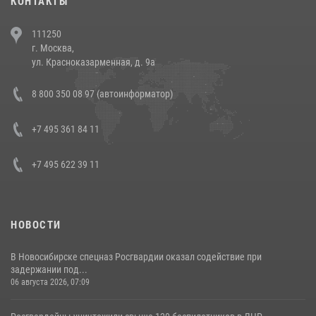
КОНТАКТЫ
В Челябинске росгвардейцы задержали злоумышленников,
111250
напавших на бригаду скорой помощи (видео)
г. Москва,
14 июля 2026, 12:20
1
ул. Красноказарменная, д. 9а
В Росгвардии прошла военно-научная конференция по обобщению
8 800 350 08 97 (автоинформатор)
боевого опыта
08 июля 2026, 07:01
+7 495 361 84 11
+7 495 622 39 11
НОВОСТИ
В Новосибирске спецназ Росгвардии оказал содействие при
задержании под...
06 августа 2026, 07:09