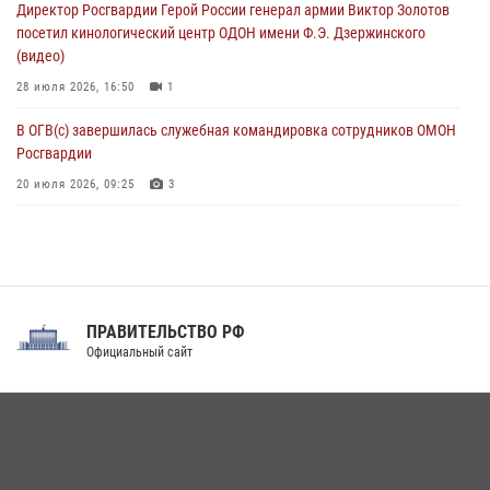
Директор Росгвардии Герой России генерал армии Виктор Золотов
07 августа 2026, 04:10
1
посетил кинологический центр ОДОН имени Ф.Э. Дзержинского
(видео)
28 июля 2026, 16:50
1
В ОГВ(с) завершилась служебная командировка сотрудников ОМОН
Росгвардии
20 июля 2026, 09:25
3
Директор Росгвардии Герой России генерал армии Виктор Золотов
поздравил специалистов подразделений тыла с профессиональным
праздником
31 июля 2026, 21:01
ПРАВИТЕЛЬСТВО РФ
Праздник «Один день с Росгвардией» к 105-летию Центрального
Официальный сайт
округа прошел на Поклонной горе
18 июля 2026, 13:43
15
1
При силовой поддержке СОБР Росгвардии в Иркутской области
повели рейды по соблюдению миграционного законодательства