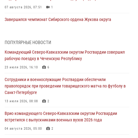
07 августа 2026, 07:51
1
Завершился чемпионат Сибирского ордена Жукова округа
Росгвардии по служебно-боевой стрельбе
07 августа 2026, 07:45
9
ПОПУЛЯРНЫЕ НОВОСТИ
Застрявшую в плуге трактора мину уничтожили росгвардейцы на
Командующий Северо-Кавказским округом Росгвардии совершил
Кубани
рабочую поездку в Чеченскую Республику
07 августа 2026, 06:49
1
23 июля 2026, 16:10
6
В Саранске росгвардейцы приняли участие в 25‑летии канонизации
Сотрудники и военнослужащие Росгвардии обеспечили
святого праведного воина Федора Ушакова (видео)
правопорядок при проведении товарищеского матча по футболу в
07 августа 2026, 06:15
7
1
Санкт-Петербурге
Росгвардейцы оказали адресную помощь жителям Луганской
13 июля 2026, 08:08
2
Народной Республики
Врио командующего Северо-Кавказским округом Росгвардии
07 августа 2026, 05:00
встретился с выпускниками военных вузов 2026 года
Сотрудники Росгвардии в Забайкалье потушили загоревшийся дом
04 августа 2026, 05:00
2
с детьми внутри