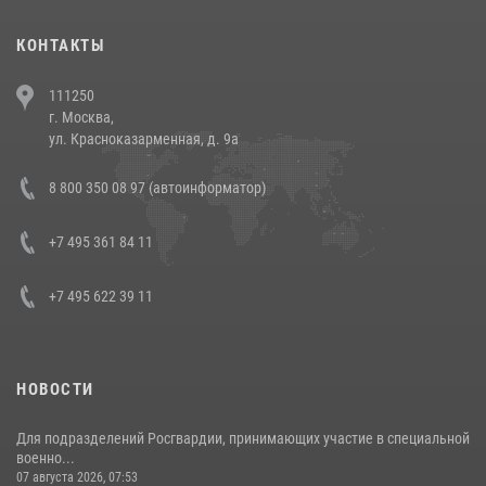
(видео)
30 июля 2026, 08:00
1
КОНТАКТЫ
В Челябинске росгвардейцы задержали злоумышленников,
111250
напавших на бригаду скорой помощи (видео)
г. Москва,
14 июля 2026, 12:20
1
ул. Красноказарменная, д. 9а
В Росгвардии прошла военно-научная конференция по обобщению
8 800 350 08 97 (автоинформатор)
боевого опыта
08 июля 2026, 07:01
+7 495 361 84 11
+7 495 622 39 11
НОВОСТИ
Для подразделений Росгвардии, принимающих участие в специальной
военно...
07 августа 2026, 07:53