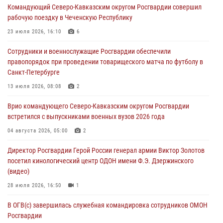
Командующий Северо-Кавказским округом Росгвардии совершил
рабочую поездку в Чеченскую Республику
В Нижнем Новгороде состоялось Всероссийское совещание-
семинар по вопросам развития вневедомственной охраны
23 июля 2026, 16:10
6
Росгвардии (видео)
Сотрудники и военнослужащие Росгвардии обеспечили
06 августа 2026, 14:47
10
1
правопорядок при проведении товарищеского матча по футболу в
Санкт-Петербурге
В Брянске сотрудники и военнослужащие Росгвардии почтили
память Героя России Олега Визнюка
13 июля 2026, 08:08
2
06 августа 2026, 14:36
2
Врио командующего Северо-Кавказским округом Росгвардии
встретился с выпускниками военных вузов 2026 года
В кинологическом центре Уральского округа Росгвардии почтили
память товарищей, погибших при исполнении воинского долга
04 августа 2026, 05:00
2
06 августа 2026, 13:29
5
Директор Росгвардии Герой России генерал армии Виктор Золотов
посетил кинологический центр ОДОН имени Ф.Э. Дзержинского
В Центральном округе Росгвардии прошли мероприятия к
(видео)
108‑летию генерала армии И.К. Яковлева
28 июля 2026, 16:50
1
06 августа 2026, 13:24
В ОГВ(с) завершилась служебная командировка сотрудников ОМОН
Росгвардии