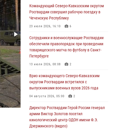
В Новосибирске спецназ Росгвардии оказал
Командующий Северо-Кавказским округом
содействие при задержании подозреваемых
Росгвардии совершил рабочую поездку в
в похищении человека и вымогательстве
Чеченскую Республику
(видео)
23 июля 2026, 16:10
6
06 августа 2026, 07:09
1
Сотрудники и военнослужащие Росгвардии
Сотрудники и военнослужащие Росгвардии
обеспечили правопорядок при проведении
обеспечили правопорядок при проведении
товарищеского матча по футболу в Санкт-
матча Кубка России по футболу в Санкт-
Петербурге
Петербурге
13 июля 2026, 08:08
2
06 августа 2026, 07:03
3
Врио командующего Северо-Кавказским
В Грозном военнослужащие Росгвардии
округом Росгвардии встретился с
присоединились к всероссийской донорской
выпускниками военных вузов 2026 года
акции «От сердца к сердцу»
04 августа 2026, 05:00
2
06 августа 2026, 06:30
Директор Росгвардии Герой России генерал
В Бурятии и Приамурье росгвардейцы
армии Виктор Золотов посетил
задержали подозреваемых в незаконном
кинологический центр ОДОН имени Ф.Э.
обороте наркотиков
Дзержинского (видео)