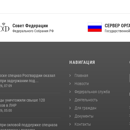
ет Федерации
СЕРВЕР ОРГАНОВ
рального Собрания РФ
Государственной власти РФ
И
НАВИГАЦИЯ
рске спецназ Росгвардии оказал
Главная
при задержании под...
Новости
26, 07:09
Федеральная служба
Деятельность
цы уничтожили свыше 120
ков в ЛНР
Для граждан
26, 05:00
Документы
Контакты
 при силовой поддержке спецназа