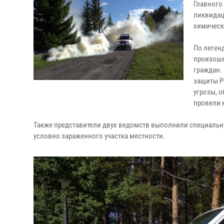
Главного
ликвидац
химическ
По леген
произоше
граждан.
защиты Р
угрозы, о
провели 
Также представители двух ведомств выполнили специальну
условно зараженного участка местности.