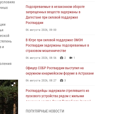
 условиях
Подозреваемые в незаконном обороте
ичных
запрещенных веществ задержаны в
Дагестане при силовой поддержке
Росгвардии
ации
ья
06 августа 2026, 09:00
ческой
В Югре при силовой поддержке ОМОН
степень
Росгвардии задержаны подозреваемые в
а и
страховом мошенничестве
06 августа 2026, 08:56
2
1
доления
Офицер СОБР Росгвардии выступил на
окружном юнармейском форуме в Астрахани
06 августа 2026, 08:27
3
Росгвардейцы задержали стрелявшего из
пускового устройства рядом с жилыми
домами в центре Санкт-Петербурга (видео)
06 августа 2026, 08:18
3
1
ПОПУЛЯРНЫЕ НОВОСТИ