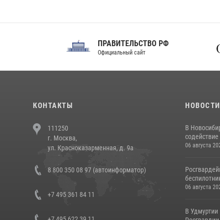
ПРАВИТЕЛЬСТВО РФ
Сов
Официальный сайт
Феде
КОНТАКТЫ
НОВОСТ
В Новосиби
111250
содействие 
г. Москва,
06 августа 20
ул. Красноказарменная, д. 9а
Росгвардей
8 800 350 08 97 (автоинформатор)
беспилотни
06 августа 20
+7 495 361 84 11
В Удмуртии
+7 495 622 39 11