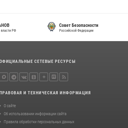
законодательства (видео)
30 июля 2026, 08:00
1
Совет Безопасности
В Челябинске росгвардейцы задержали
Российской Федерации
злоумышленников, напавших на бригаду
скорой помощи (видео)
14 июля 2026, 12:20
1
В Росгвардии прошла военно-научная
ОФИЦИАЛЬНЫЕ СЕТЕВЫЕ РЕСУРСЫ
конференция по обобщению боевого опыта
08 июля 2026, 07:01
ПРАВОВАЯ И ТЕХНИЧЕСКАЯ ИНФОРМАЦИЯ
О сайте
Об использовании информации сайта
Правила обработки персональных данных