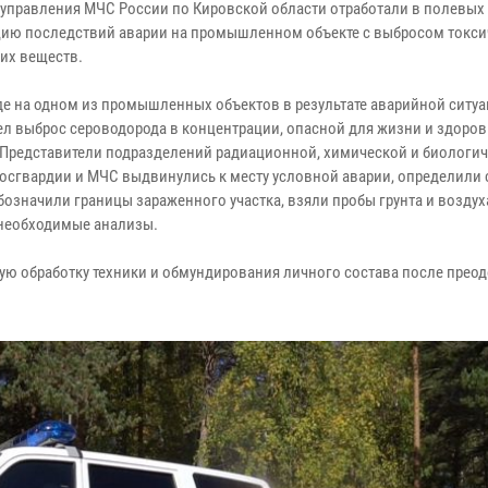
 управления МЧС России по Кировской области отработали в полевых
ию последствий аварии на промышленном объекте с выбросом токс
их веществ.
де на одном из промышленных объектов в результате аварийной ситу
л выброс сероводорода в концентрации, опасной для жизни и здоров
 Представители подразделений радиационной, химической и биологи
осгвардии и МЧС выдвинулись к месту условной аварии, определили 
бозначили границы зараженного участка, взяли пробы грунта и воздух
необходимые анализы.
ю обработку техники и обмундирования личного состава после прео