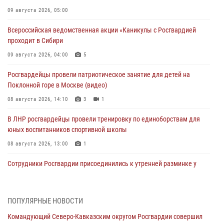
09 августа 2026, 05:00
Всероссийская ведомственная акции «Каникулы с Росгвардией
проходит в Сибири
09 августа 2026, 04:00
5
Росгвардейцы провели патриотическое занятие для детей на
Поклонной горе в Москве (видео)
08 августа 2026, 14:10
3
1
В ЛНР росгвардейцы провели тренировку по единоборствам для
юных воспитанников спортивной школы
08 августа 2026, 13:00
1
Сотрудники Росгвардии присоединились к утренней разминке у
стен музея истории космонавтики в Калуге
08 августа 2026, 09:29
2
ПОПУЛЯРНЫЕ НОВОСТИ
В Северо-Западном округе Росгвардии продолжаются мероприятия
Командующий Северо-Кавказским округом Росгвардии совершил
в честь юбилея ведомства