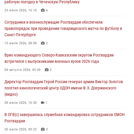
рабочую поездку в Чеченскую Республику
08 августа 2026, 09:03
1
23 июля 2026, 16:10
6
Росгвардейцы в ЛНР совершенствуют навыки тактической
Сотрудники и военнослужащие Росгвардии обеспечили
медицины с учетом опыта СВО
правопорядок при проведении товарищеского матча по футболу в
08 августа 2026, 09:00
2
Санкт-Петербурге
В Кабардино-Балкарии сотрудники Росгвардии провели турнир по
13 июля 2026, 08:08
2
настольному теннису ко Дню физкультурника
Врио командующего Северо-Кавказским округом Росгвардии
08 августа 2026, 07:00
встретился с выпускниками военных вузов 2026 года
Военнослужащие Софринской бригады Росгвардии встретились с
04 августа 2026, 05:00
2
участником патриотического проекта «Дорогой Ломоносова —
Директор Росгвардии Герой России генерал армии Виктор Золотов
дорогой к Победе в СВО» (видео)
посетил кинологический центр ОДОН имени Ф.Э. Дзержинского
08 августа 2026, 07:00
2
1
(видео)
28 июля 2026, 16:50
1
В ОГВ(с) завершилась служебная командировка сотрудников ОМОН
Росгвардии
20 июля 2026, 09:25
3