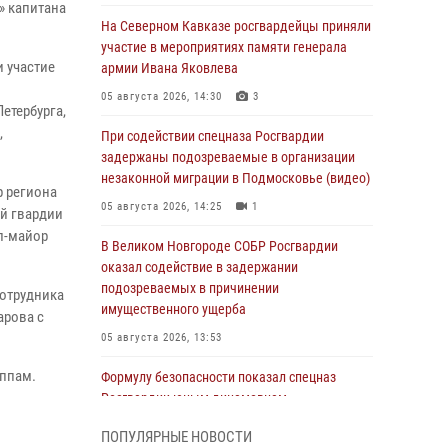
» капитана
На Северном Кавказе росгвардейцы приняли
участие в мероприятиях памяти генерала
 участие
армии Ивана Яковлева
05 августа 2026, 14:30
3
етербурга,
,
При содействии спецназа Росгвардии
задержаны подозреваемые в организации
незаконной миграции в Подмосковье (видео)
р региона
05 августа 2026, 14:25
1
й гвардии
л-майор
В Великом Новгороде СОБР Росгвардии
оказал содействие в задержании
подозреваемых в причинении
сотрудника
имущественного ущерба
арова с
05 августа 2026, 13:53
уппам.
Формулу безопасности показал спецназ
Росгвардии юным динамовцам
Свердловской области
ПОПУЛЯРНЫЕ НОВОСТИ
05 августа 2026, 13:50
4