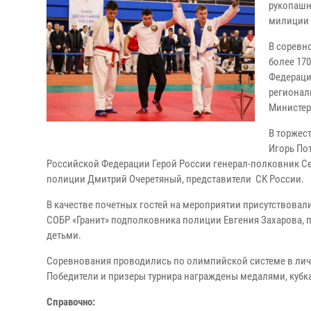
рукопашн
милиции 
В соревн
более 170
Федераци
регионал
Министер
В торжес
Игорь По
Российской Федерации Герой России генерал-полковник Се
полиции Дмитрий Очеретяный, представители СК России.
В качестве почетных гостей на мероприятии присутствовали
СОБР «Гранит» подполковника полиции Евгения Захарова, 
детьми.
Соревнования проводились по олимпийской системе в лич
Победители и призеры турнира награждены медалями, куб
Справочно: