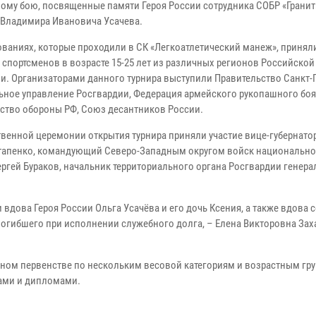
ому бою, посвященные памяти Героя России сотрудника СОБР «Гранит
Владимира Ивановича Усачева.
ованиях, которые проходили в СК «Легкоатлетический манеж», приняли
 спортсменов в возрасте 15-25 лет из различных регионов Российской
и. Организаторами данного турнира выступили Правительство Санкт-П
ьное управление Росгвардии, Федерация армейского рукопашного боя
ство обороны РФ, Союз десантников России.
твенной церемонии открытия турнира приняли участие вице-губернато
тапенко, командующий Северо-Западным округом войск национально
ргей Бураков, начальник территориального органа Росгвардии генера
 вдова Героя России Ольга Усачёва и его дочь Ксения, а также вдова 
погибшего при исполнении служебного долга, – Елена Викторовна Зах
ном первенстве по нескольким весовой категориям и возрастным гр
ками и дипломами.