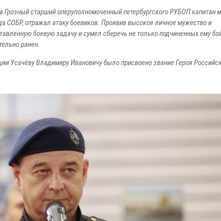
да Грозный старший оперуполномоченный петербургского РУБОП капитан 
да СОБР, отражал атаку боевиков. Проявив высокое личное мужество и
авленную боевую задачу и сумел сберечь не только подчиненных ему бой
тельно ранен.
иции Усачёву Владимиру Ивановичу было присвоено звание Героя Российс