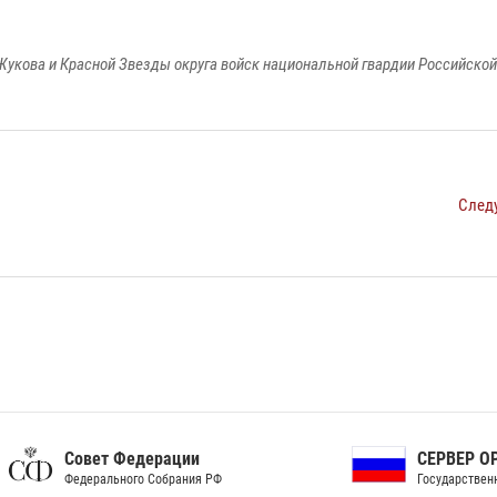
Жукова и Красной Звезды округа войск национальной гвардии Российско
След
ет Федерации
СЕРВЕР ОРГАНОВ
рального Собрания РФ
Государственной власти РФ