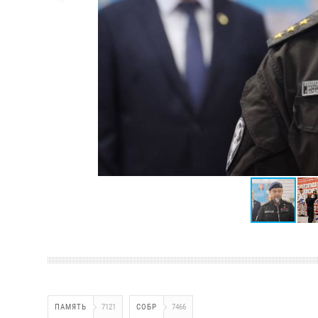
ПАМЯТЬ
7121
СОБР
7466