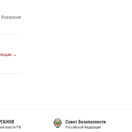
законодательства (видео)
30 июля 2026, 08:00
1
й Федерации
В Челябинске росгвардейцы задержали
злоумышленников, напавших на бригаду
скорой помощи (видео)
14 июля 2026, 12:20
1
ующая →
В Росгвардии прошла военно-научная
конференция по обобщению боевого опыта
08 июля 2026, 07:01
Совет Безопасности
Российской Федерации