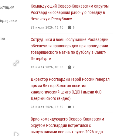
Командующий Северо-Кавказским округом
милиции
В столице росгвардейцы задержали мужчину,
Росгвардии совершил рабочую поездку в
устроившего дебош в букмекерской конторе
Чеченскую Республику
цов, но и
(видео)
23 июля 2026, 16:10
6
05 августа 2026, 13:25
1
кой
Сотрудники и военнослужащие Росгвардии
В Удмуртии при силовой поддержке спецназа
обеспечили правопорядок при проведении
Росгвардии задержаны подозреваемые в
товарищеского матча по футболу в Санкт-
мошенничестве под видом оказания
Петербурге
оздоровительных услуг (видео)
13 июля 2026, 08:08
2
05 августа 2026, 13:20
1
1
Директор Росгвардии Герой России генерал
В Москве дети сотрудников и
армии Виктор Золотов посетил
военнослужащих Росгвардии посетили
кинологический центр ОДОН имени Ф.Э.
мастер-класс по художественной гимнастике
Дзержинского (видео)
05 августа 2026, 13:00
3
28 июля 2026, 16:50
1
Офицеры Росгвардии и ветераны войск
Врио командующего Северо-Кавказским
правопорядка почтили память генерала
округом Росгвардии встретился с
армии Ивана Кирилловича Яковлева
выпускниками военных вузов 2026 года