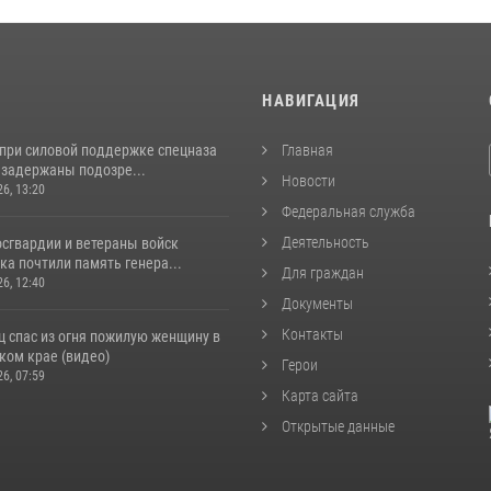
И
НАВИГАЦИЯ
 при силовой поддержке спецназа
Главная
 задержаны подозре...
Новости
26, 13:20
Федеральная служба
Деятельность
сгвардии и ветераны войск
а почтили память генера...
Для граждан
26, 12:40
Документы
Контакты
ц спас из огня пожилую женщину в
ком крае (видео)
Герои
26, 07:59
Карта сайта
Открытые данные