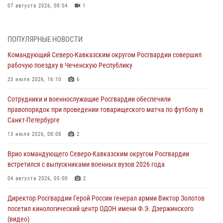
07 августа 2026, 08:04
1
Для подразделений Росгвардии, принимающих участие в
специальной военной операции, переданы специальные
ПОПУЛЯРНЫЕ НОВОСТИ
автомобили
Командующий Северо-Кавказским округом Росгвардии совершил
07 августа 2026, 07:53
4
рабочую поездку в Чеченскую Республику
При содействии СОБР Росгвардии в Иркутской области задержаны
23 июля 2026, 16:10
6
подозреваемые в коммерческом подкупе (видео)
Сотрудники и военнослужащие Росгвардии обеспечили
07 августа 2026, 07:51
1
правопорядок при проведении товарищеского матча по футболу в
Санкт-Петербурге
Завершился чемпионат Сибирского ордена Жукова округа
Росгвардии по служебно-боевой стрельбе
13 июля 2026, 08:08
2
07 августа 2026, 07:45
9
Врио командующего Северо-Кавказским округом Росгвардии
встретился с выпускниками военных вузов 2026 года
Застрявшую в плуге трактора мину уничтожили росгвардейцы на
Кубани
04 августа 2026, 05:00
2
07 августа 2026, 06:49
1
Директор Росгвардии Герой России генерал армии Виктор Золотов
посетил кинологический центр ОДОН имени Ф.Э. Дзержинского
(видео)