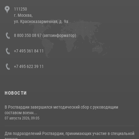
В Челябинске росгвардейцы задержали злоумышленников,
111250
напавших на бригаду скорой помощи (видео)
г. Москва,
14 июля 2026, 12:20
1
ул. Красноказарменная, д. 9а
В Росгвардии прошла военно-научная конференция по обобщению
8 800 350 08 97 (автоинформатор)
боевого опыта
08 июля 2026, 07:01
+7 495 361 84 11
+7 495 622 39 11
НОВОСТИ
В Росгвардии завершился методический сбор с руководящим
составом военн...
07 августа 2026, 09:05
Для подразделений Росгвардии, принимающих участие в специальной