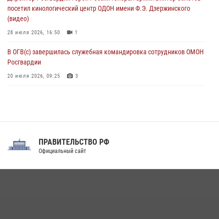
посетил кинологический центр ОДОН имени Ф.Э. Дзержинского
(видео)
28 июля 2026, 16:50
1
В ОГВ(с) завершилась служебная командировка сотрудников ОМОН
Росгвардии
20 июля 2026, 09:25
3
Директор Росгвардии Герой России генерал армии Виктор Золотов
поздравил специалистов подразделений тыла с профессиональным
праздником
31 июля 2026, 21:01
ПРАВИТЕЛЬСТВО РФ
Праздник «Один день с Росгвардией» к 105-летию Центрального
Официальный сайт
округа прошел на Поклонной горе
18 июля 2026, 13:43
15
1
При силовой поддержке СОБР Росгвардии в Иркутской области
повели рейды по соблюдению миграционного законодательства
(видео)