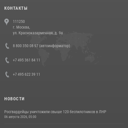
30 июля 2026, 08:00
1
КОНТАКТЫ
В Челябинске росгвардейцы задержали злоумышленников,
111250
напавших на бригаду скорой помощи (видео)
г. Москва,
14 июля 2026, 12:20
1
ул. Красноказарменная, д. 9а
В Росгвардии прошла военно-научная конференция по обобщению
8 800 350 08 97 (автоинформатор)
боевого опыта
08 июля 2026, 07:01
+7 495 361 84 11
+7 495 622 39 11
НОВОСТИ
Росгвардейцы уничтожили свыше 120 беспилотников в ЛНР
06 августа 2026, 05:00