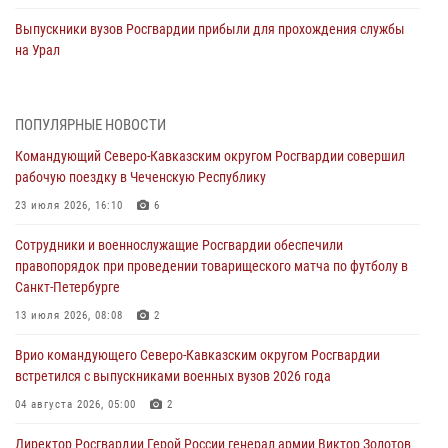
Выпускники вузов Росгвардии прибыли для прохождения службы
на Урал
06 августа 2026, 04:00
3
Росгвардейцы проверили работу ЧОП в детских оздоровительных
ПОПУЛЯРНЫЕ НОВОСТИ
лагерях в Курске (видео)
Командующий Северо-Кавказским округом Росгвардии совершил
05 августа 2026, 14:44
1
рабочую поездку в Чеченскую Республику
На Северном Кавказе росгвардейцы приняли участие в
23 июля 2026, 16:10
6
мероприятиях памяти генерала армии Ивана Яковлева
Сотрудники и военнослужащие Росгвардии обеспечили
05 августа 2026, 14:30
3
правопорядок при проведении товарищеского матча по футболу в
Санкт-Петербурге
При содействии спецназа Росгвардии задержаны подозреваемые в
организации незаконной миграции в Подмосковье (видео)
13 июля 2026, 08:08
2
05 августа 2026, 14:25
1
Врио командующего Северо-Кавказским округом Росгвардии
встретился с выпускниками военных вузов 2026 года
В Великом Новгороде СОБР Росгвардии оказал содействие в
задержании подозреваемых в причинении имущественного ущерба
04 августа 2026, 05:00
2
05 августа 2026, 13:53
Директор Росгвардии Герой России генерал армии Виктор Золотов